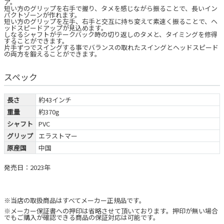
ア。
短い方のグリップを右手で握り、タメを感じながら振ることで、長いイン
パクトゾーンが作れます。
短い方のグリップを左手、右手と交互に持ち変えて素速く振ることで、ヘ
ッドスピードアップが見込めます。
しなるシャフトがテークバック時の切り返しのタメと、タイミングを修得
することができます。
片手ずつでスイングする事でバランスの取れたスイングとヘッドスピード
の両方を鍛えることができます。
スペック
長さ
約43インチ
重量
約370g
シャフト
PVC
グリップ
エラストマー
原産国
中国
発売日：2023年
※当店の取扱商品はすべてメーカー正規品です。
※メーカー保証書への押印は省略させて頂いております。押印が無い場合
でもご購入が確認できる商品の保証対応は可能です。