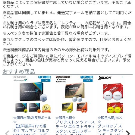
※商品によっては保証書が付属していない場合がございます。予めご了承
ください。
※納品書は同梱していません。発送完了メールを納品書としてご利用くだ
さい。
※左利き用のクラブは商品名に「レフティー」の記載がございます。画像
が右利き用の場合もございます。表記が無い商品は右利き用となります。
※スペック表の数値は実測値と若干異なる場合がございます。
※ゴルフクラブのスペックは設計値、暫定値ですので、目安とお考えくだ
さい。
※送料無料商品は国内発送のみのため海外出荷は対象外です。
※商品ページをご覧頂いた際にパソコン・モバイル端末のディスプレイ環
境によって、商品の色味が実物と異なって見える場合がございます。予め
ご了承ください。
おすすめ商品
☆即日出荷/高反発ボール
☆即日出荷☆
☆即日出荷/2022年モデ
☆
ブリヂストン ツアース
☆
【送料無料/TVで紹
ダンロップ スリクソ
テージ エクストラディ
介】マルマン ゴルフ
ン ディスタンス9 ゴ
スタンス ゴルフボー
DANGAN7 ゴルフボー
フボール 1ダース/12