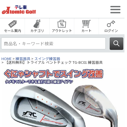
セール案内
カテゴリ
アウトレット
カート
ログイン
HOME
練習器具
スイング練習器
【送料無料】トライアル ベントチェック TG-BC01 練習器具