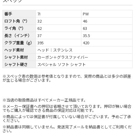
番手
7I
PW
ロフト角（°）
32
46
ライ角（°）
62
63
長さ（インチ）
37
35.5
クラブ重量（g）
395
420
ヘッド素材
ヘッド：ステンレス
シャフト素材
カーボン＋グラスファイバー
シャフト硬さ
スペシャル ソフト シャフト
※スペック表の数値は参考値となりますので、実際の商品とは多少の誤差
が生じる場合がございます。
※当店の取扱商品はすべてメーカー正規品です。
※メーカー保証書への押印は省略させて頂いております。押印が無い場合
でもご購入が確認できる商品の保証対応は可能です。
※商品によっては保証書が付属していない場合がございます。予めご了承
ください。
※納品書は同梱していません。発送完了メールを納品書としてご利用くだ
さい。