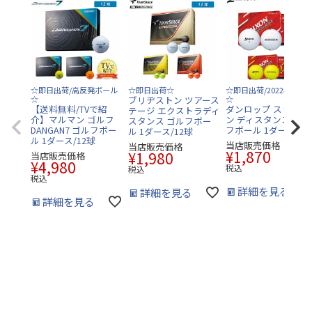
☆即日出荷/高反発ボール
☆即日出荷☆
☆即日出荷/2022年モデ
☆
ブリヂストン ツアース
☆
【送料無料/TVで紹
ダンロップ スリクソ
テージ エクストラディ
介】マルマン ゴルフ
ン ディスタンス9 ゴ
スタンス ゴルフボー
DANGAN7 ゴルフボー
フボール 1ダース/12
ル 1ダース/12球
ル 1ダース/12球
当店販売価格
当店販売価格
¥
1,870
¥
1,980
当店販売価格
¥
4,980
税込
税込
税込
詳細を見る
詳細を見る
詳細を見る