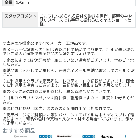
全長
650mm
スタッフコメント
ゴルフに求められる身体の動きを習得。部屋の中や
狭いスペースでも手軽に振れる65ｃｍのショート仕
様。
※当店の取扱商品はすべてメーカー正規品です。
※メーカー保証書への押印は省略させて頂いております。押印が無い場合
でもご購入が確認できる商品の保証対応は可能です。
※商品によっては保証書が付属していない場合がございます。予めご了承
ください。
※納品書は同梱していません。発送完了メールを納品書としてご利用くだ
さい。
※左利き用のクラブは商品名に「レフティー」の記載がございます。画像
が右利き用の場合もございます。表記が無い商品は右利き用となります。
※スペック表の数値は実測値と若干異なる場合がございます。
※ゴルフクラブのスペックは設計値、暫定値ですので、目安とお考えくだ
さい。
※送料無料商品は国内発送のみのため海外出荷は対象外です。
※商品ページをご覧頂いた際にパソコン・モバイル端末のディスプレイ環
境によって、商品の色味が実物と異なって見える場合がございます。予め
ご了承ください。
おすすめ商品