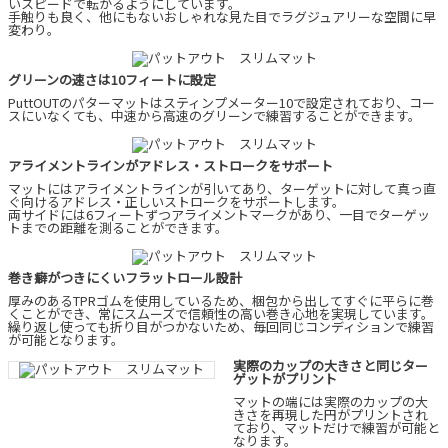
いスピードで転がるようにしています。
手触りも良く、他にもないおしゃれな見た目でラグジュアリーな空間に早
変わり。
グリーンの速さは10フィートに設定
PuttOUTのパターマットはスティンプメーター10で設定されており、コー
スにいなくても、中速から高速のグリーンで練習することができます。
アライメントラインがアドレス・ストロークをサポート
マットにはアライメントラインが引いてあり、ターゲットに対して真っ直
ぐ向けるアドレス・正しいストロークをサポートします。
両サイドには6フィートずつアライメントマークがあり、一目でターゲッ
トまでの距離を測ることができます。
巻き癖がつきにくいフラットロール設計
厚みのあるTPRゴムを使用しているため、梱包から出してすぐに平らに巻
くことができ、常にスムーズで信頼性の高い巻き心地を実現しています。
繰り返し使っても折り目がつかないため、毎回同じコンディションで練習
が可能となります。
実際のカップの大きさと同じター
ゲットがプリント
マットの端には実際のカップの大
きさを再現した円がプリントされ
ており、マットだけで練習が可能と
なります。