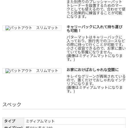
また別売りのプレッシャーパット
トレーナーを設置するためのマー
クとしても使えるので、合わせて使
うと効果的に練習することが可能
になります。
キャリーバックに入れて持ち運び
も可能！
パターマットはキャリーバックに
入っており、旅行先でのコースなど
の際に持って行くことが可能です。
小さく収容できるので、お家に置い
ていても邪魔になりません。
(画像はミディアムマットになりま
す。)
お家におけばおしゃれな空間に
キレイなグリーンが再現されている
ので、置くだけでおしゃれなインテ
リアになります。
(画像はミディアムマットになりま
す。)
スペック
タイプ
ミディアムマット
サイズ(cm)
幅 50×長さ 240