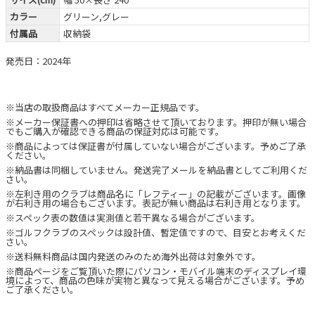
カラー
グリーン,グレー
付属品
収納袋
発売日：2024年
※当店の取扱商品はすべてメーカー正規品です。
※メーカー保証書への押印は省略させて頂いております。押印が無い場合
でもご購入が確認できる商品の保証対応は可能です。
※商品によっては保証書が付属していない場合がございます。予めご了承
ください。
※納品書は同梱していません。発送完了メールを納品書としてご利用くだ
さい。
※左利き用のクラブは商品名に「レフティー」の記載がございます。画像
が右利き用の場合もございます。表記が無い商品は右利き用となります。
※スペック表の数値は実測値と若干異なる場合がございます。
※ゴルフクラブのスペックは設計値、暫定値ですので、目安とお考えくだ
さい。
※送料無料商品は国内発送のみのため海外出荷は対象外です。
※商品ページをご覧頂いた際にパソコン・モバイル端末のディスプレイ環
境によって、商品の色味が実物と異なって見える場合がございます。予め
ご了承ください。