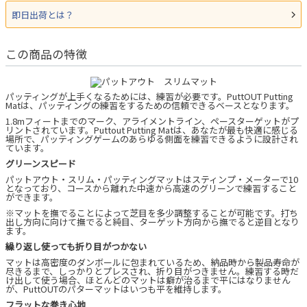
即日出荷とは？
この商品の特徴
パッティングが上手くなるためには、練習が必要です。PuttOUT Putting
Matは、パッティングの練習をするための信頼できるベースとなります。
1.8mフィートまでのマーク、アライメントライン、ペースターゲットがプ
リントされています。Puttout Putting Matは、あなたが最も快適に感じる
場所で、パッティングゲームのあらゆる側面を練習できるように設計され
ています。
グリーンスピード
パットアウト・スリム・パッティングマットはスティンプ・メーターで10
となっており、コースから離れた中速から高速のグリーンで練習すること
ができます。
※マットを撫でることによって芝目を多少調整することが可能です。打ち
出し方向に向けて撫でると純目、ターゲット方向から撫でると逆目となり
ます。
繰り返し使っても折り目がつかない
マットは高密度のダンボールに包まれているため、納品時から製品寿命が
尽きるまで、しっかりとプレスされ、折り目がつきません。練習する時だ
け出して使う場合、ほとんどのマットは癖が治るまで平にはなりません
が、PuttOUTのパターマットはいつも平を維持します。
フラットな巻き心地