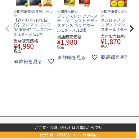
☆即日出荷/高反発ボール
☆即日出荷☆
☆即日出荷/2022年モデ
☆
ブリヂストン ツアース
☆
【送料無料/TVで紹
ダンロップ スリクソ
テージ エクストラディ
介】マルマン ゴルフ
ン ディスタンス9 ゴ
スタンス ゴルフボー
DANGAN7 ゴルフボー
フボール 1ダース/12
ル 1ダース/12球
ル 1ダース/12球
当店販売価格
当店販売価格
¥
1,870
¥
1,980
当店販売価格
¥
4,980
税込
税込
税込
詳細を見る
詳細を見る
詳細を見る
ご注文・お問い合わせはお電話からでも
代金引換・銀行振込・カード利用可能