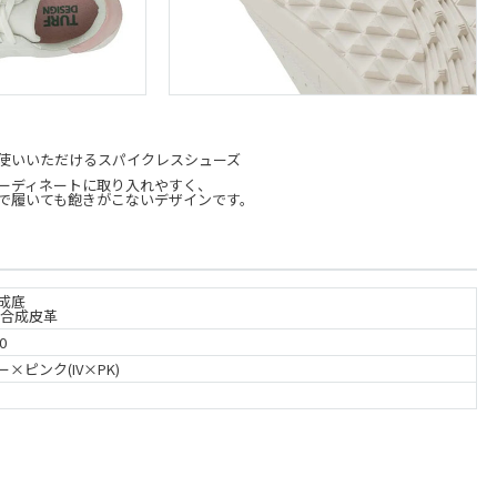
使いいただけるスパイクレスシューズ
ーディネートに取り入れやすく、
で履いても飽きがこないデザインです。
成底
 合成皮革
0
×ピンク(IV×PK)