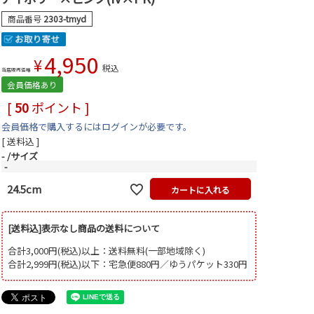
商品番号
2303-tmyd
4,950
¥
税込
当店販売価格
会員価格あり
[
50
ポイント ]
会員価格で購入するにはログインが必要です。
送料込
-
サイズ
-
24.5cm
カートに入れる
[送料込]表示なし商品の送料について
合計3,000円(税込)以上：送料無料(一部地域除く)
合計2,999円(税込)以下：宅急便880円／ゆうパケット330円