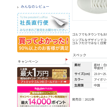
みんなのレビュー
ゴルフでもタウンでもお
シンプルなデザインでコ
ゴルフだけではなく日常
スペック
キャンペーン
素材
底材：合
甲皮材：
サイズ(cm)
23.0～25.
カラー
アイボリー
生産国
中国
発売日：2022年