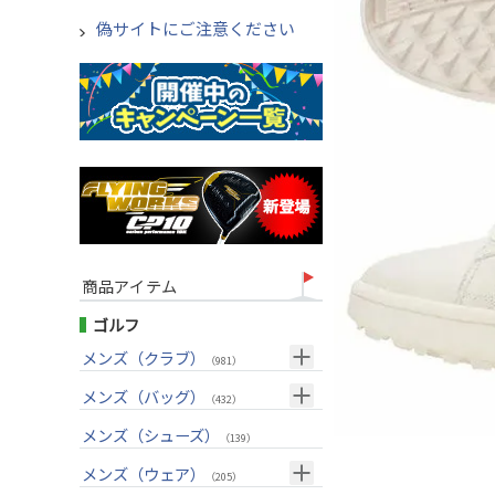
偽サイトにご注意ください
商品アイテム
ゴルフ
メンズ（クラブ）
（981）
クラブセット(右用)
メンズ（バッグ）
（24）
（432）
ドライバー(右用)
キャディバッグ
（125）
メンズ（シューズ）
（211）
（139）
フェアウェイウッド(右用)
ボストンバッグ
（97）
（50）
メンズ（ウェア）
（205）