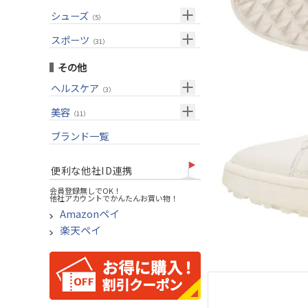
USモデル
（27）
パター(女性用)
（8）
フェアウェイウッド
メンズ
シューズ
（10）
（5）
グリップ
（20）
チッパー(女性用)
（2）
ユーティリティー
スーツケース
アクセサリー
（1）
スポーツ
（4）
（31）
USモデル
アイアンセット
（1）
メンズ
トレーニング
（1）
（14）
その他
アイアン単品
アウトドア
（6）
ヘルスケア
（3）
ウェッジ
アクセサリー
（11）
サポーター
美容
（2）
パター
（11）
UVケア
ブランド一覧
ゴルフバッグ
（11）
キャディバッグ
便利な他社ID連携
ゴルフシューズ
会員登録無しでOK！
他社アカウントでかんたんお買い物！
ウェア
Amazonペイ
その他
楽天ペイ