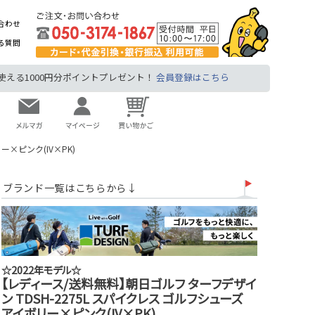
合わせ
る質問
る1000円分ポイントプレゼント！
会員登録はこちら
×ピンク(IV×PK)
ブランド一覧はこちらから↓
☆2022年モデル☆
【レディース/送料無料】朝日ゴルフ ターフデザイ
ン TDSH-2275L スパイクレス ゴルフシューズ
アイボリー×ピンク(IV×PK)