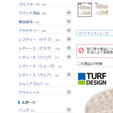
ユーティリティー(右用)
トートバッグ
（82）
（53）
トップス
ゴルフボール
（55）
（130）
アイアンセット(右用)
カートバッグ
（199）
（84）
ボトムス
（26）
ラウンド用品
（186）
アイアン単品(右用)
クラブケース
（83）
（33）
アウター
（17）
GPSナビ
練習器具
（33）
（169）
ウェッジ(右用)
（134）
インナー
（17）
距離測定器
パターマット
（59）
アクセサリー
（28）
（547）
スパイクレスシューズ
パター(右用)
（214）
レインウェア
（11）
ティー
スイング練習器
（20）
ヘッドカバー
（114）
レフティー（クラブ）
（210）
（39）
チッパー(右用)
（13）
ソックス
（23）
ボールケース
（3）
シューズケース
クラブセット(左用)
（7）
レディース（クラブ）
（1）
取り寄せ商品につ
（139）
USモデル
（56）
状況により変動致
グローブ
（45）
マーカー
（35）
トラベルケース
ドライバー(左用)
（21）
クラブセット(女性用)
（4）
レディース（バッグ）
（11）
（17）
カスタム
その他
（11）
グリーンフォーク
（4）
ポーチ
この商品の特徴
フェアウェイウッド(左用)
（12）
ドライバー(女性用)
（3）
キャディバッグ
（20）
レディース（シューズ）
（12）
（23）
ネームプレート
（6）
帽子
ユーティリティー(左用)
（72）
フェアウェイウッド(女性用)
（2）
クラブケース
（28）
（2）
レディース（ウェア）
（16）
傘
（23）
ベルト
アイアンセット(左用)
（32）
ユーティリティー(女性用)
（6）
（24）
トップス
ジュニアゴルフ
（5）
（12）
サングラス
アイアン単品(左用)
（73）
アイアンセット(女性用)
（3）
（17）
レインウェア
（4）
アウトレット
ネックレス
ウェッジ(左用)
（31）
アイアン単品(女性用)
（7）
（14）
グローブ
（4）
クラブセット
スポーツ
その他
パター(左用)
（42）
ウェッジ(女性用)
（13）
（15）
その他
ドライバー
（2）
バッグ
（11）
シャフト