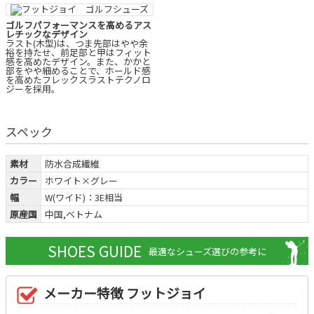
ゴルフパフォーマンスを高めるアス
レチックなデザイン
ラスト(木型)は、つま先部はやや余
裕を持たせ、前足部と甲はフィット
感を高めたデザイン。また、かかと
部をやや細めることで、ホールド感
を高めたフレックスラストテクノロ
ジーを採用。
スペック
素材
防水合成繊維
カラー
ホワイト×グレー
幅
W(ワイド)：3E相当
原産国
中国,ベトナム
SHOES GUIDE
最適なシューズ選びの参考に
メーカー特徴 フットジョイ