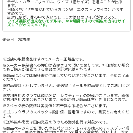
モデル・カラーによっては、ワイズ（幅サイズ）を選ぶことが出来
ます。
日頃３Eや４Eを履かれている方はＸＷ（エクストラワイズ）がおす
すめです。
反対に足が、靴の中で泳いでしまう方はＭのワイズがオススメ。
ワイズ選択が出来ないモデルは、やや細身ですので幅広の方は1サイ
ズＵＰがオススメです。
発売日：2025年
※当店の取扱商品はすべてメーカー正規品です。
※メーカー保証書への押印は省略させて頂いております。押印が無い場合
でもご購入が確認できる商品の保証対応は可能です。
※商品によっては保証書が付属していない場合がございます。予めご了承
ください。
※納品書は同梱していません。発送完了メールを納品書としてご利用くだ
さい。
※左利き用のクラブは商品名に「レフティー」の記載がございます。画像
が右利き用の場合もございます。表記が無い商品は右利き用となります。
※スペック表の数値は実測値と若干異なる場合がございます。
※ゴルフクラブのスペックは設計値、暫定値ですので、目安とお考えくだ
さい。
※送料無料商品は国内発送のみのため海外出荷は対象外です。
※商品ページをご覧頂いた際にパソコン・モバイル端末のディスプレイ環
境によって、商品の色味が実物と異なって見える場合がございます。予め