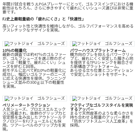
年間37試合を戦うJLPGAプレーヤーにとって、ゴルフスイングにおける機
能性はもちろん、さらに歩きやすくて疲れにくいシューズ選びは非常に重
要です。
FJ史上最軽量級の「疲れにくさ」と「快適性」
高いフィット性と快適性を維持しながら、ゴルフパフォーマンスを高める
アスレチックなデザインを実現。
10％の軽量化
パワーハウスプラットフォーム
最新の調査では約47％のゴルファー
横方向のブレを抑えるパワークリッ
が、ゴルフシューズを選ぶ際のポイ
プと、疲れにくく安定した履き心地
ントは「軽量で、疲れにくい」シュ
を提供するTPUシャンクを融合させ
ーズを好むと回答。
た新構造プラットフォーム。
前モデルに比べて約10%の軽量化に
あらゆる立ち位置とコンディション
成功し、幅広いゴルファーのニーズ
で安定したショットをサポート。
に応える快適性を提供。ランニング
シューズ並みの300ｇ以下の軽量性
を実現。
ペリメータートラクション
アクティブなゴルフスタイルを実現
人気シューズ、プロエスエルエック
するアッパー
スに搭載され、抜群のグリップ力と
まるで天然皮革のような柔らかさを
安定感を生み出したアウトソールテ
持ち合わせる軽量のアッパー素材
クノロジーをFJフューエルにも採
「防水ソフトスムース人工皮革」を
用。ツアーレベルのグリップ力を実
採用。
現。