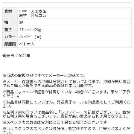
素材
甲材：人工皮革
底材：合成ゴム
幅
3E
重さ
27cm：420g
カラー
ネイビー(30)
原産国
ベトナム
発売日：2024年
※当店の取扱商品はすべてメーカー正規品です。
※メーカー保証書への押印は省略させて頂いております。押印が無い場合
でもご購入が確認できる商品の保証対応は可能です。
※商品によっては保証書が付属していない場合がございます。予めご了承
ください。
※納品書は同梱していません。発送完了メールを納品書としてご利用くだ
さい。
※左利き用のクラブは商品名に「レフティー」の記載がございます。画像
が右利き用の場合もございます。表記が無い商品は右利き用となります。
※スペック表の数値は実測値と若干異なる場合がございます。
※ゴルフクラブのスペックは設計値、暫定値ですので、目安とお考えくだ
さい。