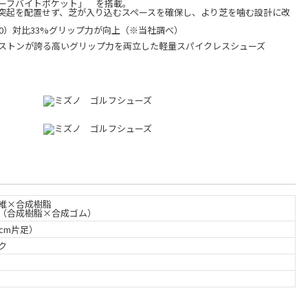
ーフバイトポケット」 を搭載。
突起を配置せず、芝が入り込むスペースを確保し、より芝を噛む設計に改
20）対比33%グリップ力が向上（※当社調べ）
ストンが誇る高いグリップ力を両立した軽量スパイクレスシューズ
維×合成樹脂
（合成樹脂×合成ゴム）
.5cm片足）
ク