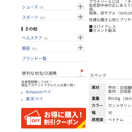
USモデル
（27）
パター(女性用)
アウトソールには 「タ
（8）
フェアウェイウッド
前足部中央付近にあえて
メンズ
シューズ
（10）
（5）
良。
グリップ
（20）
チッパー(女性用)
（2）
ユーティリティー
結果、前モデル（SHG2
スーツケース
アクセサリー
（1）
スポーツ
（4）
（31）
快適な履き心地とブリヂ
USモデル
アイアンセット
（1）
メンズ
トレーニング
（1）
■スパイクレス
（14）
その他
■セメント製法
アイアン単品
アウトドア
（6）
ヘルスケア
（3）
ウェッジ
アクセサリー
（11）
サポーター
美容
（2）
パター
（11）
UVケア
ブランド一覧
ゴルフバッグ
（11）
キャディバッグ
便利な他社ID連携
スペック
ゴルフシューズ
会員登録無しでOK！
他社アカウントでかんたんお買い物！
ウェア
素材
甲材：合成繊
Amazonペイ
底材：合成底
その他
楽天ペイ
重量
約320g（26
カラー
ガンメタリッ
幅
3E
原産国
ベトナム