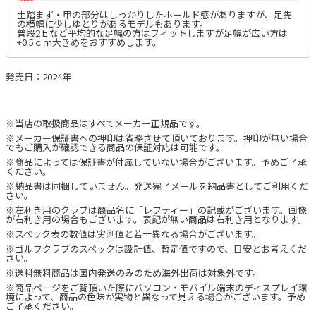
土踏まず・甲の部分はしっかりしたホールド感がありますが、足先
の横幅に少しゆとりがあるモデルもあります。
普段2Ｅなど平均的な足幅の方はフィットしますが足幅が広い方は
+0.5ｃｍ大きめをおすすめします。
発売日：2024年
※当店の取扱商品はすべてメーカー正規品です。
※メーカー保証書への押印は省略させて頂いております。押印が無い場合
でもご購入が確認できる商品の保証対応は可能です。
※商品によっては保証書が付属していない場合がございます。予めご了承
ください。
※納品書は同梱していません。発送完了メールを納品書としてご利用くだ
さい。
※左利き用のクラブは商品名に「レフティー」の記載がございます。画像
が右利き用の場合もございます。表記が無い商品は右利き用となります。
※スペック表の数値は実測値と若干異なる場合がございます。
※ゴルフクラブのスペックは設計値、暫定値ですので、目安とお考えくだ
さい。
※送料無料商品は国内発送のみのため海外出荷は対象外です。
※商品ページをご覧頂いた際にパソコン・モバイル端末のディスプレイ環
境によって、商品の色味が実物と異なって見える場合がございます。予め
ご了承ください。