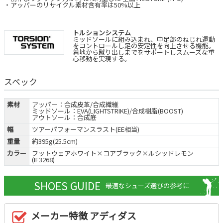
・アッパーのリサイクル素材含有率は50%以上
トルションシステム
ミッドソールに組み込まれ、中足部のねじれ運動
をコントロールし足の安定性を向上させる機能。
着地から蹴り出しまでをサポートしスムーズな重
心移動を実現する。
スペック
素材
アッパー：合成皮革/合成繊維
ミッドソール：EVA(LIGHTSTRIKE)/合成樹脂(BOOST)
アウトソール：合成底
幅
ツアーパフォーマンスラスト(EE相当)
重量
約395g(25.5cm)
カラー
フットウェアホワイト×コアブラック×ルシッドレモン
(IF3268)
SHOES GUIDE
最適なシューズ選びの参考に
メーカー特徴 アディダス