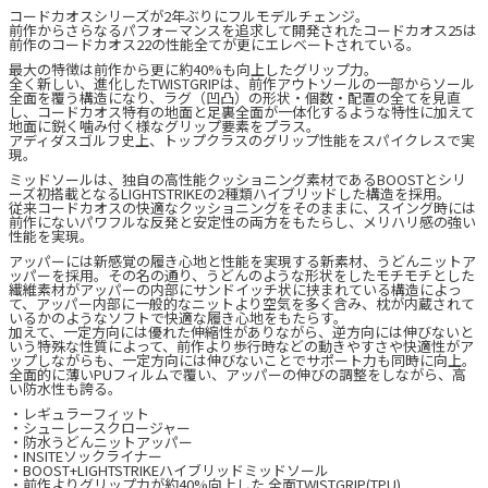
コードカオスシリーズが2年ぶりにフルモデルチェンジ。
前作からさらなるパフォーマンスを追求して開発されたコードカオス25は
前作のコードカオス22の性能全てが更にエレベートされている。
最大の特徴は前作から更に約40%も向上したグリップ力。
全く新しい、進化したTWISTGRIPは、前作アウトソールの一部からソール
全面を覆う構造になり、ラグ（凹凸）の形状・個数・配置の全てを見直
し、コードカオス特有の地面と足裏全面が一体化するような特性に加えて
地面に鋭く噛み付く様なグリップ要素をプラス。
アディダスゴルフ史上、トップクラスのグリップ性能をスパイクレスで実
現。
ミッドソールは、独自の高性能クッショニング素材であるBOOSTとシリ
ーズ初搭載となるLIGHTSTRIKEの2種類ハイブリッドした構造を採用。
従来コードカオスの快適なクッショニングをそのままに、スイング時には
前作にないパワフルな反発と安定性の両方をもたらし、メリハリ感の強い
性能を実現。
アッパーには新感覚の履き心地と性能を実現する新素材、うどんニットア
ッパーを採用。その名の通り、うどんのような形状をしたモチモチとした
繊維素材がアッパーの内部にサンドイッチ状に挟まれている構造によっ
て、アッパー内部に一般的なニットより空気を多く含み、枕が内蔵されて
いるかのようなソフトで快適な履き心地をもたらす。
加えて、一定方向には優れた伸縮性がありながら、逆方向には伸びないと
いう特殊な性質によって、前作より歩行時などの動きやすさや快適性がア
ップしながらも、一定方向には伸びないことでサポート力も同時に向上。
全面的に薄いPUフィルムで覆い、アッパーの伸びの調整をしながら、高
い防水性も誇る。
・レギュラーフィット
・シューレースクロージャー
・防水うどんニットアッパー
・INSITEソックライナー
・BOOST+LIGHTSTRIKEハイブリッドミッドソール
・前作よりグリップ力が約40%向上した 全面TWISTGRIP(TPU)