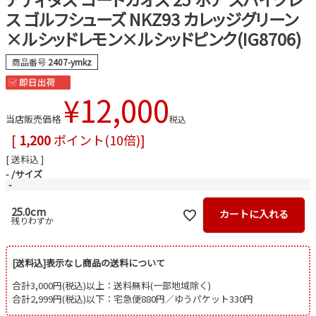
ス ゴルフシューズ NKZ93 カレッジグリーン
×ルシッドレモン×ルシッドピンク(IG8706)
商品番号
2407-ymkz
¥
12,000
当店販売価格
税込
[
1,200
ポイント(10倍)]
送料込
-
サイズ
-
25.0cm
カートに入れる
残りわずか
[送料込]表示なし商品の送料について
合計3,000円(税込)以上：送料無料(一部地域除く)
合計2,999円(税込)以下：宅急便880円／ゆうパケット330円