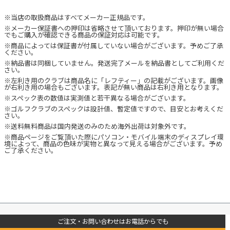
※当店の取扱商品はすべてメーカー正規品です。
※メーカー保証書への押印は省略させて頂いております。押印が無い場合
でもご購入が確認できる商品の保証対応は可能です。
※商品によっては保証書が付属していない場合がございます。予めご了承
ください。
※納品書は同梱していません。発送完了メールを納品書としてご利用くだ
さい。
※左利き用のクラブは商品名に「レフティー」の記載がございます。画像
が右利き用の場合もございます。表記が無い商品は右利き用となります。
※スペック表の数値は実測値と若干異なる場合がございます。
※ゴルフクラブのスペックは設計値、暫定値ですので、目安とお考えくだ
さい。
※送料無料商品は国内発送のみのため海外出荷は対象外です。
※商品ページをご覧頂いた際にパソコン・モバイル端末のディスプレイ環
境によって、商品の色味が実物と異なって見える場合がございます。予め
ご了承ください。
ご注文・お問い合わせはお電話からでも