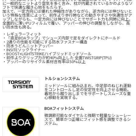
に一般的なニットより空気を多く含み、枕が内蔵されているかのようなソ
フトで快適な履き心地をもたらす。
加えて、一定方向には優れた伸縮性がありながら、逆方向には伸びないと
いう特殊な性質によって、前作より歩行時などの動きやすさや快適性がア
ップしながらも、一定方向には伸びないことでサポート力も同時に向上。
全面的に薄いPUフィルムで覆い、アッパーの伸びの調整をしながら、高
い防水性も誇る。
・レギュラーフィット
・「直足BOAラップ」でシューズ内部で足をダイレクトにホールド
・2通りの性能を可能にする防水ファスナー構造
・防水うどんニットアッパー
・INSITEソックライナー
・BOOST+LIGHTSTRIKEハイブリッドミッドソール
・前作よりグリップ力が約40%向上した 全面TWISTGRIP(TPU)
・アッパーのリサイクル素材含有率は50%以上
トルションシステム
ミッドソールに組み込まれ、中足部のねじれ運動
をコントロールし足の安定性を向上させる機能。
着地から蹴り出しまでをサポートしスムーズな重
心移動を実現する。
BOAフィットシステム
微調節可能なダイヤルと強靭で軽量なシューレー
スで、簡単かつ正確にフィット感を調整できるシ
ステム。