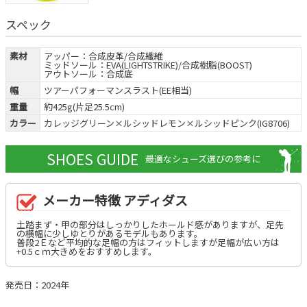
スペック
素材
アッパー：合成皮革/合成繊維
ミッドソール：EVA(LIGHTSTRIKE)/合成樹脂(BOOST)
アウトソール：合成底
幅
ツアーパフォーマンスラスト(EE相当)
重量
約425g(片足25.5cm)
カラー
カレッジグリーン×ルシッドレモン×ルシッドピンク(IG8706)
SHOES GUIDE
最適なシューズ選びの参考に
メーカー特徴 アディダス
土踏まず・甲の部分はしっかりしたホールド感がありますが、足先
の横幅に少しゆとりがあるモデルもあります。
普段2Ｅなど平均的な足幅の方はフィットしますが足幅が広い方は
+0.5ｃｍ大きめをおすすめします。
発売日：2024年