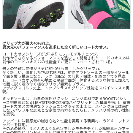
グリップ力が最大40%向上。
異次元のパフォーマンスを追求した全く新しいコードカオス。
コードカオスシリーズが2年ぶりにフルモデルチェンジ。
前作からさらなるパフォーマンスを追求して開発されたコードカオス25は
前作のコードカオス22の性能全てが更にエレベートされている。
最大の特徴は前作から更に約40%も向上したグリップ力。
全く新しい、進化したTWISTGRIPは、前作アウトソールの一部からソール
全面を覆う構造になり、ラグ（凹凸）の形状・個数・配置の全てを見直
し、コードカオス特有の地面と足裏全面が一体化するような特性に加えて
地面に鋭く噛み付く様なグリップ要素をプラス。
アディダスゴルフ史上、トップクラスのグリップ性能をスパイクレスで実
現。
ミッドソールは、独自の高性能クッショニング素材であるBOOSTとシリ
ーズ初搭載となるLIGHTSTRIKEの2種類ハイブリッドした構造を採用。従来
コードカオスの快適なクッショニングをそのままに、スイング時には前作
にないパワフルな反発と安定性の両方をもたらし、メリハリ感の強い性能
を実現。
アッパーには新感覚の履き心地と性能を実現する新素材、うどんニットア
ッパーを採用。
その名の通り、うどんのような形状をしたモチモチとした繊維素材がアッ
パーの内部にサンドイッチ状に挟まれている構造によって、アッパー内部