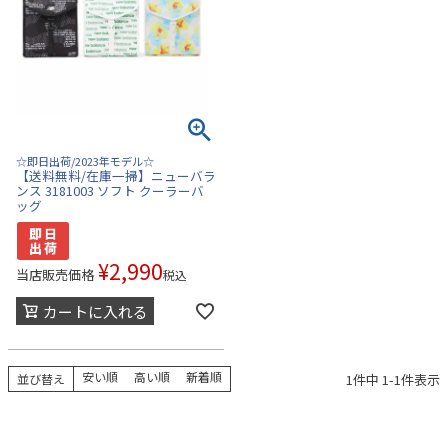
☆即日出荷/2023年モデル☆
【送料無料/在庫一掃】ニューバラ
ンス 3181003 ソフト クーラーバ
ッグ
¥
2,990
当店販売価格
税込
カートに入れる
安い順
高い順
新着順
1
件中
1
-
1
件表示
並び替え