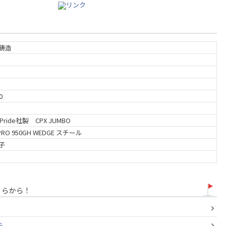
鋳造
0
f Pride社製 CPX JUMBO
.PRO 950GH WEDGE スチール
子
ちらから！
ら