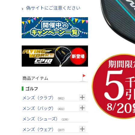
偽サイトにご注意ください
商品アイテム
ゴルフ
メンズ（クラブ）
（982）
クラブセット(右用)
メンズ（バッグ）
（24）
（432）
ドライバー(右用)
キャディバッグ
（125）
メンズ（シューズ）
（212）
（139）
フェアウェイウッド(右用)
ボストンバッグ
（98）
（50）
メンズ（ウェア）
（207）