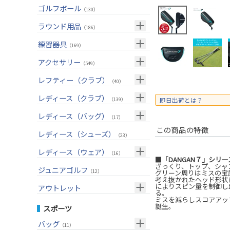
ユーティリティー(右用)
トートバッグ
（82）
（53）
トップス
ゴルフボール
（55）
（130）
アイアンセット(右用)
カートバッグ
（199）
（83）
ボトムス
（26）
ラウンド用品
（186）
アイアン単品(右用)
クラブケース
（83）
（33）
アウター
（17）
GPSナビ
練習器具
（33）
（169）
ウェッジ(右用)
（134）
インナー
（17）
距離測定器
パターマット
（59）
アクセサリー
（28）
（549）
パター(右用)
（214）
レインウェア
（11）
ティー
スイング練習器
（20）
ヘッドカバー
（114）
レフティー（クラブ）
（213）
（40）
チッパー(右用)
（13）
ソックス
（25）
ボールケース
（3）
シューズケース
クラブセット(左用)
（7）
レディース（クラブ）
（1）
（139）
即日出荷とは？
USモデル
（56）
グローブ
（45）
マーカー
（35）
トラベルケース
ドライバー(左用)
（20）
クラブセット(女性用)
（4）
レディース（バッグ）
（11）
（17）
カスタム
その他
（11）
グリーンフォーク
（4）
ポーチ
この商品の特徴
フェアウェイウッド(左用)
（12）
ドライバー(女性用)
（3）
キャディバッグ
（20）
レディース（シューズ）
（12）
（23）
ネームプレート
（6）
帽子
ユーティリティー(左用)
（72）
フェアウェイウッド(女性用)
（2）
クラブケース
（28）
（2）
レディース（ウェア）
（16）
■「DANGAN７」シリ
傘
（23）
ベルト
アイアンセット(左用)
（32）
ユーティリティー(女性用)
（6）
（24）
ざっくり、トップ、シャ
トップス
ジュニアゴルフ
（5）
（12）
グリーン周りはミスの宝
サングラス
考え抜かれたヘッド形状
アイアン単品(左用)
（73）
アイアンセット(女性用)
（3）
（17）
レインウェア
（4）
によりスピン量を制御し
アウトレット
る。
ネックレス
ウェッジ(左用)
（31）
アイアン単品(女性用)
（7）
ミスを減らしスコアアップに
（14）
グローブ
（4）
クラブセット
誕生。
スポーツ
その他
パター(左用)
（42）
ウェッジ(女性用)
（14）
（15）
その他
ドライバー
（2）
バッグ
（11）
シャフト