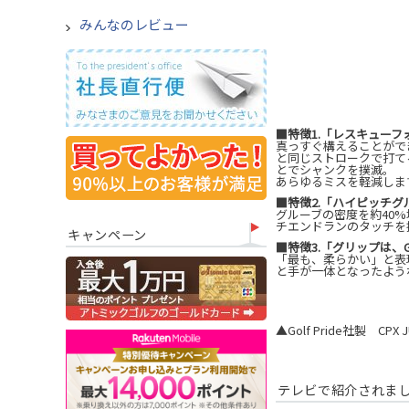
みんなのレビュー
■特徴1.「レスキューフ
真っすぐ構えることがで
と同じストロークで打て
とでシャンクを撲滅。
あらゆるミスを軽減しま
■特徴2.「ハイピッチグ
グルーブの密度を約40
チエンドランのタッチを
キャンペーン
■特徴3.「グリップは、GOL
「最も、柔らかい」と表
と手が一体となったよう
▲Golf Pride社製 CPX 
テレビで紹介されま