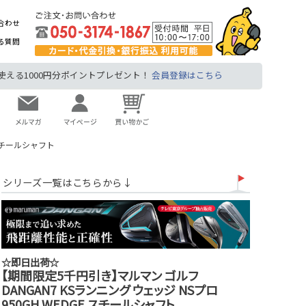
合わせ
る質問
る1000円分ポイントプレゼント！
会員登録はこちら
 スチールシャフト
シリーズ一覧はこちらから↓
☆即日出荷☆
【期間限定5千円引き】マルマン ゴルフ
DANGAN7 KSランニング ウェッジ NSプロ
950GH WEDGE スチールシャフト