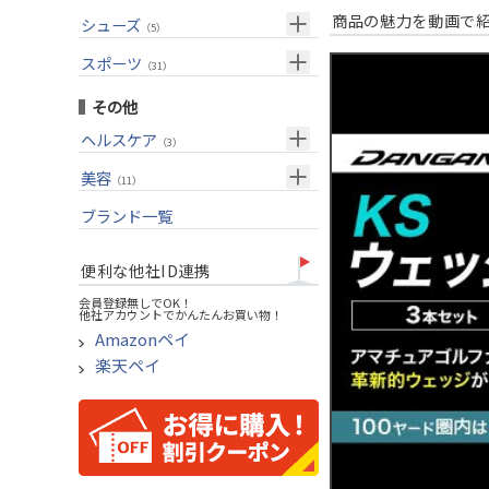
USモデル
（27）
パター(女性用)
（8）
フェアウェイウッド
商品の魅力を動画で
メンズ
シューズ
（10）
（5）
グリップ
（20）
チッパー(女性用)
（2）
ユーティリティー
スーツケース
アクセサリー
（1）
スポーツ
（4）
（31）
USモデル
アイアンセット
（1）
メンズ
トレーニング
（1）
（14）
その他
アイアン単品
アウトドア
（6）
ヘルスケア
（3）
ウェッジ
アクセサリー
（11）
サポーター
美容
（2）
パター
（11）
UVケア
ブランド一覧
ゴルフバッグ
（11）
キャディバッグ
便利な他社ID連携
ゴルフシューズ
会員登録無しでOK！
他社アカウントでかんたんお買い物！
ウェア
Amazonペイ
その他
楽天ペイ