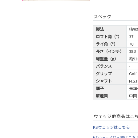
スペック
製法
精密
ロフト角（°）
37
ライ角（°）
70
長さ（インチ）
35.5
総重量（g）
約53
バランス
-
グリップ
Gol
シャフト
N.S
調子
先調
原産国
中国
ウェッジ他商品はこ
KSウェッジはこちら
KSウェッジ2本組はこち