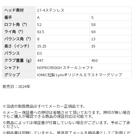
ヘッド素材
17-4ステンレス
番手
A
S
ロフト角（°）
52
58
ライ角（°）
63.5
64
バウンス角（°）
8
13
長さ（インチ）
35.25
35
バランス
D3
クラブ重量（g）
447
450
シャフト
NSPRO950GH スチールシャフト
グリップ
IOMIC社製 Lynxオリジナルエラストマーグリップ
発売日：2024年
※当店の取扱商品はすべてメーカー正規品です。
※メーカー保証書への押印は省略させて頂いております。押印が無い場合
でもご購入が確認できる商品の保証対応は可能です。
※商品によっては保証書が付属していない場合がございます。予めご了承
ください。
※納品書は同梱していません。発送完了メールを納品書としてご利用くだ