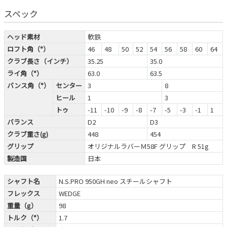
スペック
ヘッド素材
軟鉄
ロフト角（°）
46
48
50
52
54
56
58
60
64
クラブ長さ（インチ）
35.25
35.0
ライ角（°）
63.0
63.5
バンス角（°）
センター
3
8
ヒール
1
3
トゥ
-11
-10
-9
-8
-7
-5
-3
-1
1
バランス
D2
D3
クラブ重さ(g)
448
454
グリップ
オリジナルラバーＭ58F グリップ R 51g
製造国
日本
シャフト名
N.S.PRO 950GH neo スチールシャフト
フレックス
WEDGE
重量（g）
98
トルク（°）
1.7