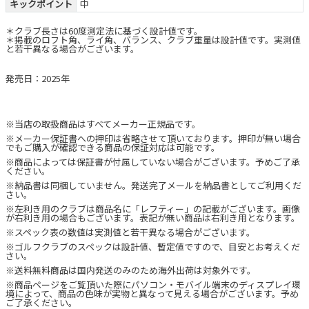
キックポイント
中
＊クラブ長さは60度測定法に基づく設計値です。
＊掲載のロフト角、ライ角、バランス、クラブ重量は設計値です。実測値
と若干異なる場合がございます。
発売日：2025年
※当店の取扱商品はすべてメーカー正規品です。
※メーカー保証書への押印は省略させて頂いております。押印が無い場合
でもご購入が確認できる商品の保証対応は可能です。
※商品によっては保証書が付属していない場合がございます。予めご了承
ください。
※納品書は同梱していません。発送完了メールを納品書としてご利用くだ
さい。
※左利き用のクラブは商品名に「レフティー」の記載がございます。画像
が右利き用の場合もございます。表記が無い商品は右利き用となります。
※スペック表の数値は実測値と若干異なる場合がございます。
※ゴルフクラブのスペックは設計値、暫定値ですので、目安とお考えくだ
さい。
※送料無料商品は国内発送のみのため海外出荷は対象外です。
※商品ページをご覧頂いた際にパソコン・モバイル端末のディスプレイ環
境によって、商品の色味が実物と異なって見える場合がございます。予め
ご了承ください。