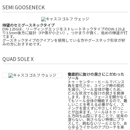
SEMI GOOSENECK
待望のセミグースネックタイプ
DW-125Gは、リーディングエッジをストレートネックタイプのDW-123よ
り3.5mm後方に設計（FP値が小さい）。つかまりが良く、低めの弾道が打
てます。
グースネックタイプのアイアンを使用している方やグースネック形状が好
みの方におすすめです。
QUAD SOLE X
徹底的に抜けの良さにこだわった
ソール
トゥ・センター・ヒールでバンス
角を変化させ、スイング時の抵抗
を減少。ソール全体が働くため、
どんな状況でも抜けの良さを発揮
します。また、フェースを開かなく
てもソール全体が機能するので、難
しいことを考える必要がなく、ス
イングを変えずにやさしく打つこ
とが出来ます。ソールはトゥ・ヒー
ル方向も山型にすることで、従来の
潜らない、刺さらない特徴にプラ
スして、跳ねないソールとなり、あ
らゆるライからのアプローチを楽