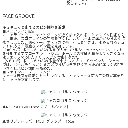
及しました。
FACE GROOVE
キュキュッと止まるスピン性能を追求
■スコアライン設計
スコアラインをリーディングエッジ近くまで入れることでスピン性能を向
上。また、スコアラインの間隔を狭くし、よりボールに溝がかかるように
改善しました。溝のアールの大きさは番手別に変化させ、求められるショ
ットに応じた最適なスピン量を発揮します。
【46°-52°】ボールのつぶれる量が大きいフルショットやハーフショット
を多用するアプローチウェッジは、ボールとの接触面積がより大きくなる
ようエッジのRを大きくしスピン性能を高めた。
【54°-64°】ボールのつぶれる量が小さいアプローチやバンカーショット
では、ボールをひっかけることで食いつきを良くするためにエッジのRを
小さくしスピン性能を高めた。
■ファインループミーリング
フェース表面を精密にミーリングすることでフェース面の平滑度が高まり
ショットが安定します。
▲N.S.PRO 950GH neo スチールシャフト
▲オリジナルラバーＭ58F グリップ R 51g