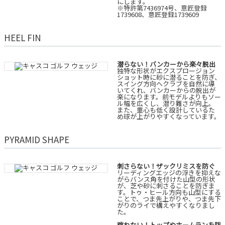
にします。
※特許第7436974号、意匠登録
1739608、意匠登録1739609
HEEL FIN
潜らない！バンカーから楽々脱出
独特な形状がエクスプロージョン
ショット時に砂に潜ることを防ぎ、
スイング方向へクラブを自然に導
いてくれ、バンカーからの脱出が
楽になります。前モデルよりもソー
ル幅を広くし、潜り難さが向上。
また、重心も低く設計しているた
め球が上がりやすくなっています。
PYRAMID SHAPE
刺さらない！ザックリミスを防ぐ
リーディングエッジの浮きを抑えな
がらバンス角を付けた山型の形状
が、芝や砂に刺さることを防ぎま
す。トゥ・ヒール方向も山型にする
ことで、つま先上がりや、つま先下
がりのライで構えやすくなりまし
た。
跳ねない！トップやホームランを防