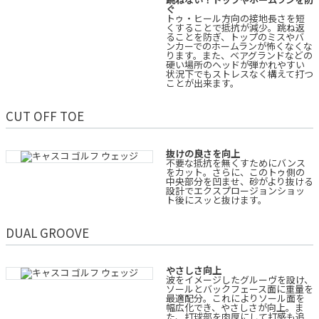
ぐ
トゥ・ヒール方向の接地長さを短
くすることで抵抗が減少。跳ね返
ることを防ぎ、トップのミスやバ
ンカーでのホームランが怖くなくな
ります。また、ベアグランドなどの
硬い場所のヘッドが弾かれやすい
状況下でもストレスなく構えて打つ
ことが出来ます。
CUT OFF TOE
抜けの良さを向上
不要な抵抗を無くすためにバンス
をカット。さらに、このトゥ側の
中央部分を凹ませ、砂がより抜ける
設計でエクスプロージョンショッ
ト後にスッと抜けます。
DUAL GROOVE
やさしさ向上
波をイメージしたグルーヴを設け、
ソールとバックフェース面に重量を
最適配分。これによりソール面を
幅広化でき、やさしさが向上。ま
た、打球部を肉厚にして打感も追