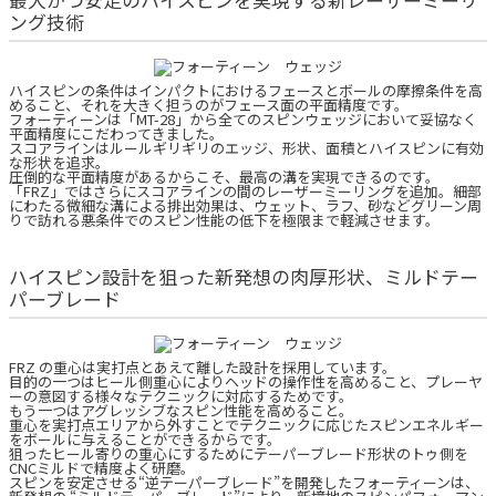
ング技術
ハイスピンの条件はインパクトにおけるフェースとボールの摩擦条件を高
めること、それを大きく担うのがフェース面の平面精度です。
フォーティーンは「MT-28」から全てのスピンウェッジにおいて妥協なく
平面精度にこだわってきました。
スコアラインはルールギリギリのエッジ、形状、面積とハイスピンに有効
な形状を追求。
圧倒的な平面精度があるからこそ、最高の溝を実現できるのです。
「FRZ」ではさらにスコアラインの間のレーザーミーリングを追加。細部
にわたる微細な溝による排出効果は、ウェット、ラフ、砂などグリーン周
りで訪れる悪条件でのスピン性能の低下を極限まで軽減させます。
ハイスピン設計を狙った新発想の肉厚形状、ミルドテー
パーブレード
FRZ の重心は実打点とあえて離した設計を採用しています。
目的の一つはヒール側重心によりヘッドの操作性を高めること、プレーヤ
ーの意図する様々なテクニックに対応するためです。
もう一つはアグレッシブなスピン性能を高めること。
重心を実打点エリアから外すことでテクニックに応じたスピンエネルギー
をボールに与えることができるからです。
狙ったヒール寄りの重心にするためにテーパーブレード形状のトゥ側を
CNCミルドで精度よく研磨。
スピンを安定させる“逆テーパーブレード”を開発したフォーティーンは、