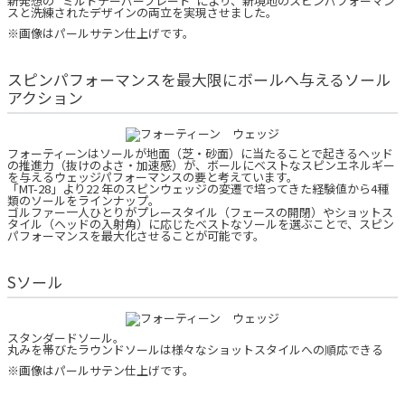
新発想の “ミルドテーパーブレード”により、新境地のスピンパフォーマン
スと洗練されたデザインの両立を実現させました。
※画像はパールサテン仕上げです。
スピンパフォーマンスを最大限にボールへ与えるソール
アクション
フォーティーンはソールが地面（芝・砂面）に当たることで起きるヘッド
の推進力（抜けのよさ・加速感）が、ボールにベストなスピンエネルギー
を与えるウェッジパフォーマンスの要と考えています。
「MT-28」より22 年のスピンウェッジの変遷で培ってきた経験値から4種
類のソールをラインナップ。
ゴルファー一人ひとりがプレースタイル（フェースの開閉）やショットス
タイル（ヘッドの入射角）に応じたベストなソールを選ぶことで、スピン
パフォーマンスを最大化させることが可能です。
Sソール
スタンダードソール。
丸みを帯びたラウンドソールは様々なショットスタイルへの順応できる
※画像はパールサテン仕上げです。