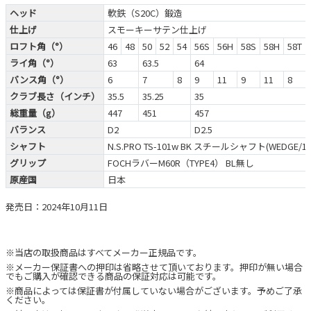
ヘッド
軟鉄（S20C）鍛造
仕上げ
スモーキーサテン仕上げ
ロフト角（°）
46
48
50
52
54
56S
56H
58S
58H
58T
ライ角（°）
63
63.5
64
バンス角（°）
6
7
8
9
11
9
11
8
クラブ長さ（インチ）
35.5
35.25
35
総重量（g）
447
451
457
バランス
D2
D2.5
シャフト
N.S.PRO TS-101w BK スチールシャフト(WEDGE/11
グリップ
FOCHラバーM60R（TYPE4） BL無し
原産国
日本
発売日：2024年10月11日
※当店の取扱商品はすべてメーカー正規品です。
※メーカー保証書への押印は省略させて頂いております。押印が無い場合
でもご購入が確認できる商品の保証対応は可能です。
※商品によっては保証書が付属していない場合がございます。予めご了承
ください。