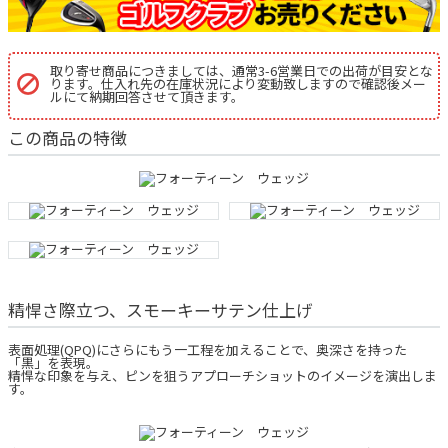
取り寄せ商品につきましては、通常3-6営業日での出荷が目安とな
ります。仕入れ先の在庫状況により変動致しますので確認後メー
ルにて納期回答させて頂きます。
この商品の特徴
精悍さ際立つ、スモーキーサテン仕上げ
表面処理(QPQ)にさらにもう一工程を加えることで、奥深さを持った
「黒」を表現。
精悍な印象を与え、ピンを狙うアプローチショットのイメージを演出しま
す。