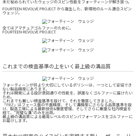
未だ秘められていたウェッジのスピン性能をフォーティーンが解き放つ。
FOURTEEN REVOLVE PROJECT から誕生した、新境地のルール適合スピン
ウェッジ。
全てはアマチュアゴルファーのために。
FOURTEEN REVOLVE PROJECT.
これまでの検査基準の上をいく最上級の溝品質
フォーティーンが何より大切にしているポリシーは、一つとして妥協でき
ない製品精度にあります。
それは開発による設計意図通りの性能を、誤差なくゴルファーに届けたい
ため。
これまでも厳しい検査基準を設けて、それを徹底してきました。
「FRZ」はフェース面の平面精度、そして溝精度にさらなる品質基準を設
け、製造工場による最新技術&徹底管理、そしてさらに厳重な社内検査を
経て、“完璧な溝”のみを出荷。
最上級の溝品質による最高レベルのスピンパフォーマンスをゴルファーに
お届けします。
最大かつ安定のハイスピンを実現する新レーザーミーリ