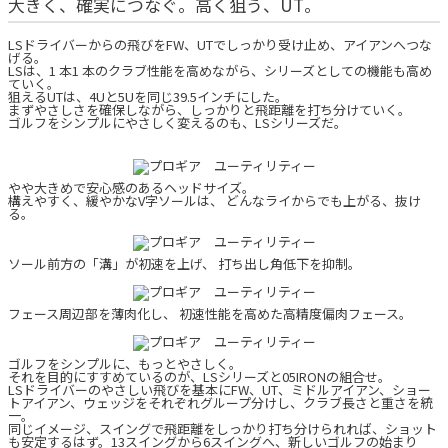
大きく、確実につなぐ。高く狙う、UT。
LSドライバーからの飛びをFW、UTでしっかり受け止め、アイアンへつな
げる。
LSは、1 本1 本のクラブ性能を高めながら、シリーズとしての機能も高め
ていく。
狙えるUTは、4Uと5Uを同じ39.5インチにした。
まずやさしさを確保しながら、しっかりと飛距離を打ち分けていく。
ゴルフをシンプルにやさしく変えるのも、LSシリーズだ。
やや大きめで安心感のあるヘッドサイズ。
構えやすく、緩やかなV字ソールは、 どんなライからでも上がる、抜け
る。
ソール前方の「溝」が初速を上げ、 打ち出し角低下を抑制。
フェース周辺部を薄肉化し、 初速性能を高めた高精度偏肉フェース。
ゴルフをシンプルに、もっとやさしく。
それを目的にすすめているのが、LSシリーズと05IRONの組合せ。
LSドライバーのやさしい飛びを基本にFW、UT、ミドルアイアン、ショー
トアイアン、ウェッジをそれぞれグループ分けし、クラブ長さと重さを統
一。
同じイメージ、スイングで飛距離をしっかり打ち分けられれば、ショット
も安定するはず。13スイングから6スイングへ、新しいゴルフの始まり