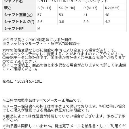
シャフト名
SPEEDER NX FOR PRGR カーボンシャフト
硬さ
S (M-43)
SR (M-40)
R (M-37)
R2 (M35)
シャフト重量(ｇ)
57
53
41
48
シャフトトルク(°)
3.6
3.8
3.9
4.2
シャフトKP
M
※クラブ長さ：PRGR測定法による計測値
※スラッシュグルーブ・・・特許第7004933号
素材の価格変動ならびに諸般の事情により変更する場合があります。
◎本スペックは予告なしに変更することがありますのでご了承ください。
◎表記データは設計値です。実測値が設計値と若干異なる場合があります
のでご了承ください。
◎ＰＣの環境上、商品の色と多少異なる場合がありますので詳しくは店頭
にてご確認ください。
発売日：2023年5月19日
※当店の取扱商品はすべてメーカー正規品です。
※メーカー保証書への押印は省略させて頂いております。押印が無い場合
でもご購入が確認できる商品の保証対応は可能です。
※商品によっては保証書が付属していない場合がございます。予めご了承
ください。
※納品書は同梱していません。発送完了メールを納品書としてご利用くだ