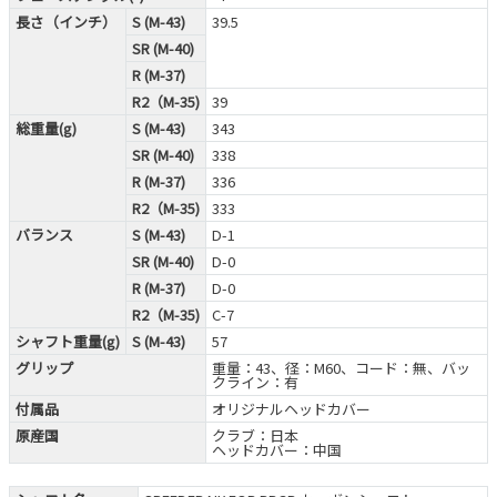
長さ（インチ）
S (M-43)
39.5
SR (M-40)
R (M-37)
R2（M-35)
39
総重量(g)
S (M-43)
343
SR (M-40)
338
R (M-37)
336
R2（M-35)
333
バランス
S (M-43)
D-1
SR (M-40)
D-0
R (M-37)
D-0
R2（M-35)
C-7
シャフト重量(g)
S (M-43)
57
グリップ
重量：43、径：M60、コード：無、バッ
クライン：有
付属品
オリジナルヘッドカバー
原産国
クラブ：日本
ヘッドカバー：中国