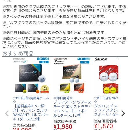
さい。
※左利き用のクラブは商品名に「レフティー」の記載がございます。画像
が右利き用の場合もございます。表記が無い商品は右利き用となります。
※スペック表の数値は実測値と若干異なる場合がございます。
※ゴルフクラブのスペックは設計値、暫定値ですので、目安とお考えくだ
さい。
※送料無料商品は国内発送のみのため海外出荷は対象外です。
※商品ページをご覧頂いた際にパソコン・モバイル端末のディスプレイ環
境によって、商品の色味が実物と異なって見える場合がございます。予め
ご了承ください。
おすすめ商品
☆即日出荷/高反発ボール
☆即日出荷☆
☆即日出荷/2022年モデ
☆
ブリヂストン ツアース
☆
【送料無料/TVで紹
ダンロップ スリクソ
テージ エクストラディ
介】マルマン ゴルフ
ン ディスタンス9 ゴ
スタンス ゴルフボー
DANGAN7 ゴルフボー
フボール 1ダース/12
ル 1ダース/12球
ル 1ダース/12球
当店販売価格
当店販売価格
¥
1,870
¥
1,980
当店販売価格
¥
4,980