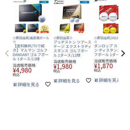
☆即日出荷/高反発ボール
☆即日出荷☆
☆即日出荷/2022年モデ
☆
ブリヂストン ツアース
☆
【送料無料/TVで紹
ダンロップ スリクソ
テージ エクストラディ
介】マルマン ゴルフ
ン ディスタンス9 ゴ
スタンス ゴルフボー
DANGAN7 ゴルフボー
フボール 1ダース/12
ル 1ダース/12球
ル 1ダース/12球
当店販売価格
当店販売価格
¥
1,870
¥
1,980
当店販売価格
¥
4,980
税込
税込
税込
詳細を見る
詳細を見る
詳細を見る