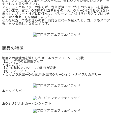
Qは「ラフ、フェアウェイバンカーなど、難しいライからのショット」を
やさしくするクラブです。
アマチュアゴルファーの多くが、例えば深いラフからのショットを苦手に
しています。実は、Qの開発担当者もその一人。グリーンに乗せられない
までも、パワー・技術に関係なく、グリーンに近づけられるクラブはでき
ないかと考え、Qを開発しました。
どんな状況下でもあきらめず、前向きにパーが狙えたら、ゴルフもスコア
も、もっと楽しくなるはずです。
商品の特徴
地面との接触面を減らしたオールラウンド・ソール形状
【1】ラフでの直進性アップ
・抜けが良い
【2】傾斜地でのソールの動きが安定
【3】ディープフェース
・しっかり脱出→Qなら1発脱出でグリーンオン・ナイスリカバリー
▲ヘッドカバー
▲Qオリジナル カーボンシャフト