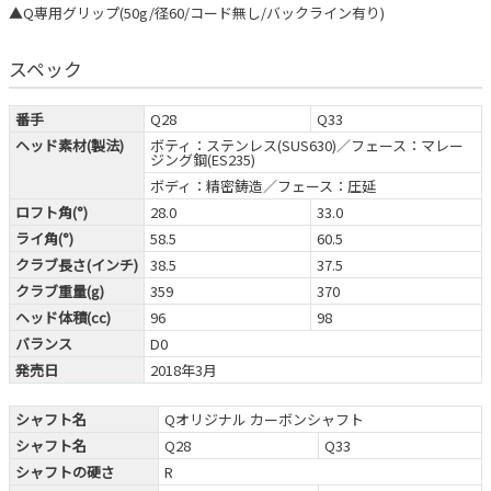
▲Q専用グリップ(50g/径60/コード無し/バックライン有り)
スペック
番手
Q28
Q33
ヘッド素材(製法)
ボティ：ステンレス(SUS630)／フェース：マレー
ジング鋼(ES235)
ボディ：精密鋳造／フェース：圧延
ロフト角(°)
28.0
33.0
ライ角(°)
58.5
60.5
クラブ長さ(インチ)
38.5
37.5
クラブ重量(g)
359
370
ヘッド体積(cc)
96
98
バランス
D0
発売日
2018年3月
シャフト名
Qオリジナル カーボンシャフト
シャフト名
Q28
Q33
シャフトの硬さ
R