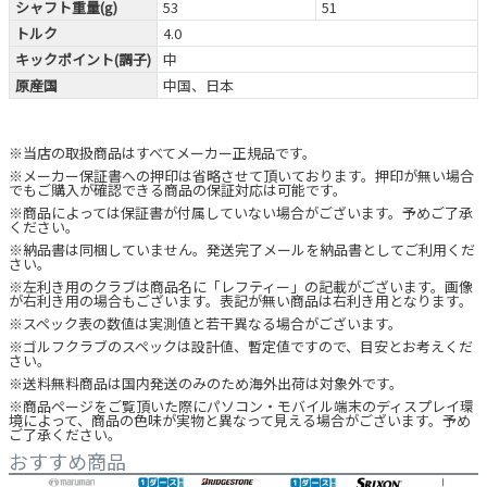
シャフト重量(g)
53
51
トルク
4.0
キックポイント(調子)
中
原産国
中国、日本
※当店の取扱商品はすべてメーカー正規品です。
※メーカー保証書への押印は省略させて頂いております。押印が無い場合
でもご購入が確認できる商品の保証対応は可能です。
※商品によっては保証書が付属していない場合がございます。予めご了承
ください。
※納品書は同梱していません。発送完了メールを納品書としてご利用くだ
さい。
※左利き用のクラブは商品名に「レフティー」の記載がございます。画像
が右利き用の場合もございます。表記が無い商品は右利き用となります。
※スペック表の数値は実測値と若干異なる場合がございます。
※ゴルフクラブのスペックは設計値、暫定値ですので、目安とお考えくだ
さい。
※送料無料商品は国内発送のみのため海外出荷は対象外です。
※商品ページをご覧頂いた際にパソコン・モバイル端末のディスプレイ環
境によって、商品の色味が実物と異なって見える場合がございます。予め
ご了承ください。
おすすめ商品