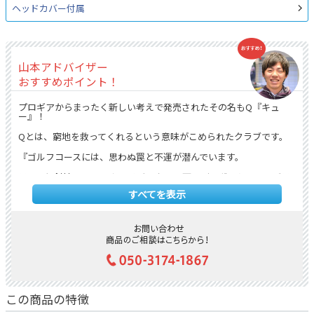
ヘッドカバー付属
山本アドバイザー
おすすめポイント！
プロギアからまったく新しい考えで発売されたその名もQ『キュ
ー』！
Qとは、窮地を救ってくれるという意味がこめられたクラブです。
『ゴルフコースには、思わぬ罠と不運が潜んでいます。
ラフ、傾斜地、フェアウェイバンカー、雨、ディボット、ベアグラ
ウンド。なぜ私のボールだけが、そんな難しい場所へ行くのか。つ
すべてを表示
くづく思う日があります。が、しかし、嘆いてばかりはいられませ
ん。窮地から這い上がる、それもまた、ゴルフなのですから。
Q（キュー）は、あらゆる厳しいライからゴルファーを救う、魔法
のようなクラブです。キャディバッグにあるかないかで、その1日の
ゴルフが、スコアが、まったく変わってきます。』
このメーカーの言葉通り、プロギア契約プロもバッグに入れたいと
いうほどお助け道具になりえるクラブです。
スコアアップのために、ぜひこのQで窮地を脱していきましょう！
この商品の特徴