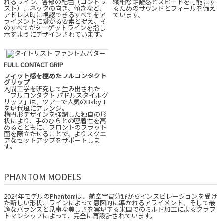
れるライン、各部の配色（コントラ
繊細な距離感とスピードを可能にす
スト）、ネックの向き、傾きなど、
るためのサウンドとフィールを備え
アドレス時に視認できるすべてをア
ています。
ライメントに繋がる要素と捉え、そ
のすべてがターゲットラインを指し
示すようにデザインされています。
FULL CONTACT GRIP
フィット感を極めたフルコンタクト
グリップ
人間工学を研究して生み出された
「フルコンタクト パドルスタイルグ
リップ」は、ツアーで人気のBaby T
を現代風にアレンジ。
楕円形デザインを強調した独自の形
状により、手のひらとの密着性を高
めるとともに、フロントのフラット
面を際立たせることで、よりスクエ
アなセットアップをサポートしま
す。
PHANTOM MODELS
2024年モデルのPhantomは、航空宇宙分野からインスピレーションを受け
た新しい形状、ラインによって意図的に導かれるアライメント、そして最
適なバランスと見事な美しさを実現する米国でのミルド加工によるクラフ
トマンシップによって、完全に再設計されています。