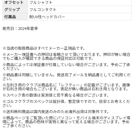
オフセット
フルシャフト
グリップ
フルコンタクト
付属品
耐UV性ヘッドカバー
発売日：2024年夏季
※当店の取扱商品はすべてメーカー正規品です。
※メーカー保証書への押印は省略させて頂いております。押印が無い場合
でもご購入が確認できる商品の保証対応は可能です。
※商品によっては保証書が付属していない場合がございます。予めご了承
ください。
※納品書は同梱していません。発送完了メールを納品書としてご利用くだ
さい。
※左利き用のクラブは商品名に「レフティー」の記載がございます。画像
が右利き用の場合もございます。表記が無い商品は右利き用となります。
※スペック表の数値は実測値と若干異なる場合がございます。
※ゴルフクラブのスペックは設計値、暫定値ですので、目安とお考えくだ
さい。
※送料無料商品は国内発送のみのため海外出荷は対象外です。
※商品ページをご覧頂いた際にパソコン・モバイル端末のディスプレイ環
境によって、商品の色味が実物と異なって見える場合がございます。予め
ご了承ください。