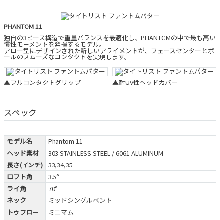
PHANTOM 11
独自の3ピース構造で重量バランスを最適化し、PHANTOMの中で最も高い
慣性モーメントを発揮するモデル。
アロー型にデザインされた新しいアライメントが、フェースセンターとボ
ールのスムーズなコンタクトを実現します。
▲フルコンタクトグリップ
▲耐UV性ヘッドカバー
スペック
モデル名
Phantom 11
ヘッド素材
303 STAINLESS STEEL / 6061 ALUMINUM
長さ(インチ)
33,34,35
ロフト角
3.5°
ライ角
70°
ネック
ミッドシングルベント
トゥフロー
ミニマム