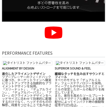
PERFORMANCE FEATURES
ALIGNMENT BY DESIGN
SUPERIOR SOUND & FEEL
進化したアライメントデザイン
繊細なタッチを生み出すサウンドと
ツアープレーヤーのフィードバック
フィール
に基づき、ターゲットラインへ確実
すべてのモデルで「デュアルミル
にセットアップできる独創的なアラ
ド」フェーステクノロジーを採用。
イメントデザインを採用。
ディープミルのやわらかさとミッド
「スリードット」、「デュアルライ
ミルの安定したボールの転がりを両
ン」、「デュアルパーパス」、「ア
立しています。
ロー」のアライメントデザインをヘ
また、剛性を高めたソールプレート
ッドサイズに合わせて効果的に配置
とマルチマテリアル構造による重量
するだけでなく、ヘッドそのものの
配分によってインパクト時の振動吸
輪郭、段差をつけることで生み出さ
収率が10％向上。