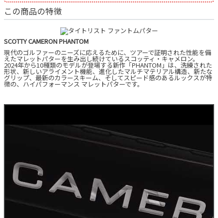
この商品の特徴
SCOTTY CAMERON PHANTOM
現代のゴルファーのニーズに応えるために、ツアーで証明された性能を備
えたマレットパターを生み出し続けているスコッティ・キャメロン。
2024年から10種類のモデルが登場する新作「PHANTOM」は、洗練された
形状、新しいアライメント機能、進化したマルチマテリアル構造、新たな
グリップ、最新のカラースキーム、そしてスピード感のあるルックスが特
徴の、ハイパフォーマンス マレットパターです。