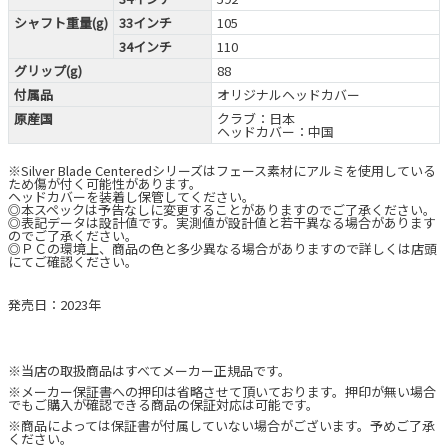
シャフト重量(g)
33インチ
105
34インチ
110
グリップ(g)
88
付属品
オリジナルヘッドカバー
原産国
クラブ：日本
ヘッドカバー：中国
※Silver Blade Centeredシリーズはフェース素材にアルミを使用している
ため傷が付く可能性があります。
ヘッドカバーを装着し保管してください。
◎本スペックは予告なしに変更することがありますのでご了承ください。
◎表記データは設計値です。実測値が設計値と若干異なる場合があります
のでご了承ください。
◎ＰＣの環境上、商品の色と多少異なる場合がありますので詳しくは店頭
にてご確認ください。
発売日：2023年
※当店の取扱商品はすべてメーカー正規品です。
※メーカー保証書への押印は省略させて頂いております。押印が無い場合
でもご購入が確認できる商品の保証対応は可能です。
※商品によっては保証書が付属していない場合がございます。予めご了承
ください。