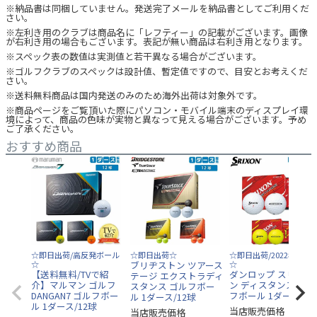
※納品書は同梱していません。発送完了メールを納品書としてご利用くだ
さい。
※左利き用のクラブは商品名に「レフティー」の記載がございます。画像
が右利き用の場合もございます。表記が無い商品は右利き用となります。
※スペック表の数値は実測値と若干異なる場合がございます。
※ゴルフクラブのスペックは設計値、暫定値ですので、目安とお考えくだ
さい。
※送料無料商品は国内発送のみのため海外出荷は対象外です。
※商品ページをご覧頂いた際にパソコン・モバイル端末のディスプレイ環
境によって、商品の色味が実物と異なって見える場合がございます。予め
ご了承ください。
おすすめ商品
☆即日出荷/高反発ボール
☆即日出荷☆
☆即日出荷/2022年モデ
☆
ブリヂストン ツアース
☆
【送料無料/TVで紹
ダンロップ スリクソ
テージ エクストラディ
介】マルマン ゴルフ
ン ディスタンス9 ゴ
スタンス ゴルフボー
DANGAN7 ゴルフボー
フボール 1ダース/12
ル 1ダース/12球
ル 1ダース/12球
当店販売価格
当店販売価格