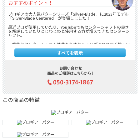
おすすめポイント！
プロギアの大人気パターシリーズ「Silver-Blade」に2023年モデル
「Silver-Blade Centered」が登場しました！
最近プロが使用していたり、YouTubeでもセンターシャフトの良さ
を解説していたりとじわじわと使用する方が増えてきたセンターシ
ャフト。
一般的にセンターシャフトは芯を外すとヘッドがぶれやすく難しい
イメージがありますが、深・低重心設計の「Silver-Blade」は芯を
外してもヘッドがぶれにくくやさしいセンターシャフトパターに仕
すべてを表示
上がっています！
さらにこの「Silver-Blade Centered」はちょっとだけオフセットが
ついている今までありそうでなかったセンターシャフトパターにな
っており、この絶妙なオフセットのおかげで右に押し出しにくく、
方向性が出しやすくなっております。
フェースにアルミを使用しており、「Silver-Blade」シリーズの真骨
頂である打感のやわらかさも継承しております！
この商品の特徴
操作性やフィーリングを重視するセンターシャフトにやさしさも加
わり、センターシャフトパターを使ってみたいけど難しそうで今ま
であきらめていた方は是非お試しください！