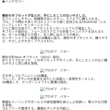
▲ヘッドカバー
絶妙のオフセットが生んだ、手にしたことのないやさしさ。
芯でヒットしやすい。距離感が出しやすい。スクエアに構えられる。
プロ、アマ問わず多くのゴルファーから強く支持されるPRGRのSB（シル
バーブレード）センターシャフト。
さらに進化を加えて、オフセットセンターシャフトが誕生した。
オフセット設計は、フェースがスクエアの状態でインパクトを迎えるた
め、ボールの捕まりが良く、右へ押し出すミスが減少。
センターシャフトに最適なSB構造に加え、絶妙のオフセットで、構えやす
さ、やさしさが大きくプラスされた。
絶妙の約4mm オフセット（05OS）設計。
ありそうでなかった、このオフセットデザインが、手にしたことのない構
えやすさと安心感を実現。
芯を外してもブレにくいSB構造。
ブレード、ボディの比重差を活かした深重心・高慣性モーメント。
SB構造こそ、センターシャフトに最適な設計。
微細なミーリングがボールとの接地面積を減らし心地良い、軟らかな打感
を実現。
ゴルファーが重視する、繊細なタッチを可能に。