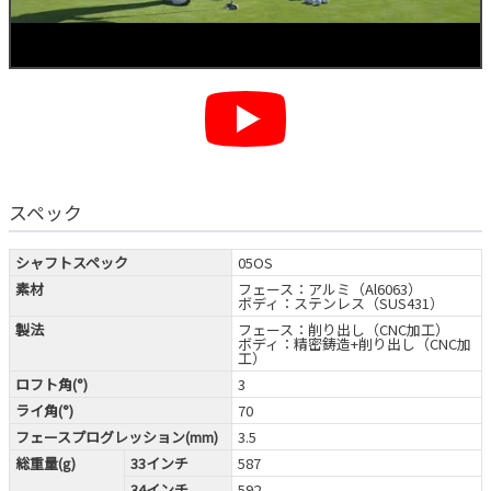
スペック
シャフトスペック
05OS
素材
フェース：アルミ（Al6063）
ボディ：ステンレス（SUS431）
製法
フェース：削り出し（CNC加工）
ボディ：精密鋳造+削り出し（CNC加
工）
ロフト角(°)
3
ライ角(°)
70
フェースプログレッション(mm)
3.5
総重量(g)
33インチ
587
34インチ
592