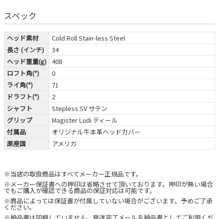
スペック
ヘッド素材
Cold Roll Stain-less Steel
長さ (インチ)
34
ヘッド重量(g)
408
ロフト角(°)
0
ライ角(°)
71
ドラフト(°)
2
シャフト
Stepless SV サテン
グリップ
Magister Ludi ティール
付属品
オリジナル牛本革ヘッドカバー
原産国
アメリカ
※当店の取扱商品はすべてメーカー正規品です。
※メーカー保証書への押印は省略させて頂いております。押印が無い場合
でもご購入が確認できる商品の保証対応は可能です。
※商品によっては保証書が付属していない場合がございます。予めご了承
ください。
※納品書は同梱していません。発送完了メールを納品書としてご利用くだ