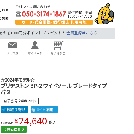
合わせ
る質問
る1000円分ポイントプレゼント！
会員登録はこちら
☆2024年モデル☆
ブリヂストン BP-2 ワイドソール ブレードタイプ
パター
商品番号
2408-zmjs
24,640
¥
税込
当店販売価格
会員価格あり