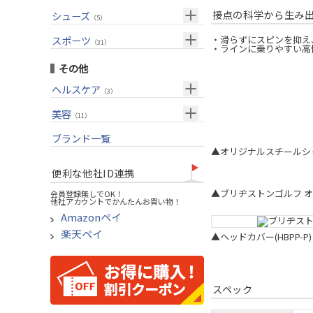
USモデル
（27）
パター(女性用)
（8）
フェアウェイウッド
メンズ
接点の科学から生み
シューズ
（10）
（5）
グリップ
（20）
チッパー(女性用)
（2）
ユーティリティー
スーツケース
アクセサリー
（1）
スポーツ
（4）
・滑らずにスピンを抑え
（31）
・ラインに乗りやすい高
USモデル
アイアンセット
（1）
メンズ
トレーニング
（1）
（14）
その他
アイアン単品
アウトドア
（6）
ヘルスケア
（3）
ウェッジ
アクセサリー
（11）
サポーター
美容
（2）
パター
（11）
UVケア
ブランド一覧
ゴルフバッグ
（11）
▲オリジナルスチールシ
キャディバッグ
便利な他社ID連携
ゴルフシューズ
▲ブリヂストンゴルフ オ
会員登録無しでOK！
他社アカウントでかんたんお買い物！
ウェア
Amazonペイ
その他
楽天ペイ
▲ヘッドカバー(HBPP-P)
スペック