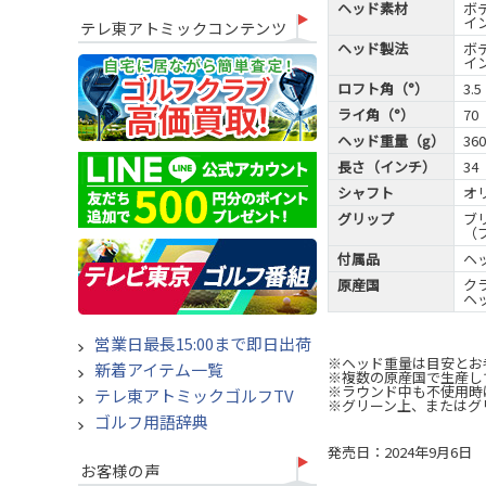
ヘッド素材
ボ
イ
テレ東アトミックコンテンツ
ヘッド製法
ボ
イ
ロフト角（°）
3.5
ライ角（°）
70
ヘッド重量（g）
360
長さ（インチ）
34
シャフト
オ
グリップ
ブ
（ブ
付属品
ヘッ
原産国
ク
ヘ
営業日最長15:00まで即日出荷
※ヘッド重量は目安とお
新着アイテム一覧
※複数の原産国で生産し
※ラウンド中も不使用時
テレ東アトミックゴルフTV
※グリーン上、またはグ
ゴルフ用語辞典
発売日：2024年9月6日
お客様の声