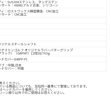
ディ：SUS304ステンレス、タングステン
ンサート：A6061アルミ合金、シリコーン
ディ：ロストワックス精密鋳造、CNC加工
ンサート：CNC加工
リジナルスチールシャフト
リヂストンゴルフ オリジナルラバーパターグリップ
ラック）（GBPMT）口径58/74.5g
ドカバー(HBPP-P)
ラブ：中国,日本
ッドカバー：中国
考えください。
ている商品についても、当社同一基準にて管理しております。
はヘッドカバーを着用してください。
リーン周り以外でのご使用はお控えください。