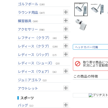
ユーティリティー(右用)
トートバッグ
（89）
（53）
トップス
ゴルフボール
（55）
（130）
アイアンセット(右用)
カートバッグ
（209）
（85）
ボトムス
（26）
ラウンド用品
（187）
アイアン単品(右用)
クラブケース
（91）
（33）
アウター
（17）
GPSナビ
練習器具
（34）
（169）
ウェッジ(右用)
（134）
インナー
（17）
距離測定器
パターマット
（59）
アクセサリー
（28）
（550）
パター(右用)
（222）
レインウェア
（11）
ティー
スイング練習器
（20）
ヘッドカバー
（114）
レフティー（クラブ）
（213）
（43）
チッパー(右用)
（13）
ソックス
（25）
ボールケース
（3）
シューズケース
クラブセット(左用)
（7）
レディース（クラブ）
（1）
（139）
ヘッドカバー付属
USモデル
（59）
グローブ
（45）
マーカー
（35）
トラベルケース
ドライバー(左用)
（20）
クラブセット(女性用)
（4）
レディース（バッグ）
（11）
（17）
カスタム
その他
（11）
グリーンフォーク
（4）
ポーチ
フェアウェイウッド(左用)
（12）
ドライバー(女性用)
（4）
キャディバッグ
（20）
取り寄せ商品につ
レディース（シューズ）
（12）
（23）
状況により変動致
ネームプレート
（6）
帽子
ユーティリティー(左用)
（72）
フェアウェイウッド(女性用)
（3）
クラブケース
（28）
（2）
レディース（ウェア）
（16）
傘
この商品の特徴
（23）
ベルト
アイアンセット(左用)
（33）
ユーティリティー(女性用)
（6）
（24）
トップス
ジュニアゴルフ
（5）
（12）
サングラス
アイアン単品(左用)
（73）
アイアンセット(女性用)
（3）
（17）
レインウェア
（4）
アウトレット
ネックレス
ウェッジ(左用)
（31）
アイアン単品(女性用)
（7）
（14）
グローブ
（4）
クラブセット
スポーツ
その他
パター(左用)
（42）
ウェッジ(女性用)
（15）
（15）
その他
ドライバー
（2）
バッグ
（11）
シャフト