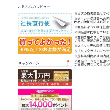
みんなのレビュー
※当店の取扱商品はすべ
※メーカー保証書への押
商品の保証対応は可能で
※商品によっては保証書
※納品書は同梱していま
※左利き用のクラブは商
います。表記が無い商品
※スペック表の数値は実
※ゴルフクラブのスペッ
※送料無料商品は国内発
※商品ページをご覧頂い
キャンペーン
が実物と異なって見える