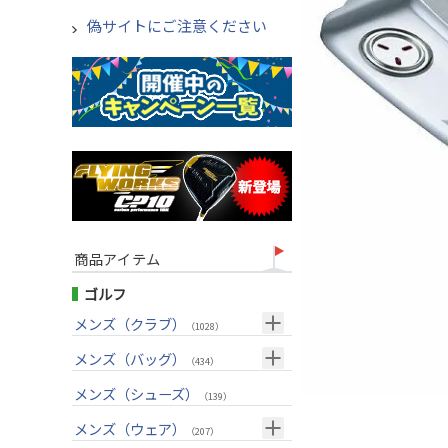
偽サイトにご注意ください
商品アイテム
ゴルフ
メンズ（クラブ）
（1028）
クラブセット(右用)
メンズ（バッグ）
（24）
（434）
ドライバー(右用)
キャディバッグ
（136）
メンズ（シューズ）
（212）
（139）
フェアウェイウッド(右用)
ボストンバッグ
（100）
（50）
メンズ（ウェア）
（207）