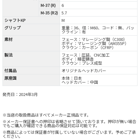
M-37 (R)
6
M-35 (R2)
5.7
シャフトKP
M
グリップ
重量：36、径：M60、コード：無、バッ
クライン：有
素材
フェース：マレージング鋼（C300）
ボディ：マレージング鋼（AM355P）
クラウン：カーボン（CFRP）
製法
フェース：圧延、CNC加工
ボディ：精密鋳造
クラウン：プレス成型
付属品
オリジナルヘッドカバー
原産国
本体：日本
ヘッドカバー：中国
発売日：2024年3月
※当店の取扱商品はすべてメーカー正規品です。
※メーカー保証書への押印は省略させて頂いております。押印が無い場合
でもご購入が確認できる商品の保証対応は可能です。
※商品によっては保証書が付属していない場合がございます。予めご了承
ください。