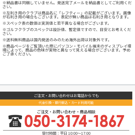
※納品書は同梱していません。発送完了メールを納品書としてご利用くだ
さい。
※左利き用のクラブは商品名に「レフティー」の記載がございます。画像
が右利き用の場合もございます。表記が無い商品は右利き用となります。
※スペック表の数値は実測値と若干異なる場合がございます。
※ゴルフクラブのスペックは設計値、暫定値ですので、目安とお考えくだ
さい。
※送料無料商品は国内発送のみのため海外出荷は対象外です。
※商品ページをご覧頂いた際にパソコン・モバイル端末のディスプレイ環
境によって、商品の色味が実物と異なって見える場合がございます。予め
ご了承ください。
ご注文・お問い合わせはお電話からでも
代金引換・銀行振込・カード利用可能
ご注文・お問い合わせ・商品相談
受付時間：平日 10:00～17:00