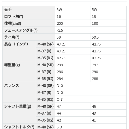
番手
3W
5W
ロフト角(°)
16
19
体積(cm3)
200
190
フェースアングル(°)
-2.5
ライ角(°)
59
59.5
長さ（インチ）
M-40 (SR)
43.25
42.75
M-37 (R)
43.25
42.75
M-35 (R2)
42.75
42.25
総重量(g)
M-40 (SR)
288
292
M-37 (R)
286
290
M-35 (R2)
284
288
バランス
M-40 (SR)
D-0
M-37 (R)
D-0
M-35 (R2)
C-7
シャフト重量(g)
M-40 (SR)
47
46
M-37 (R)
44
43
M-35 (R2)
42
41
シャフトトルク(°)
M-40 (SR)
5.8