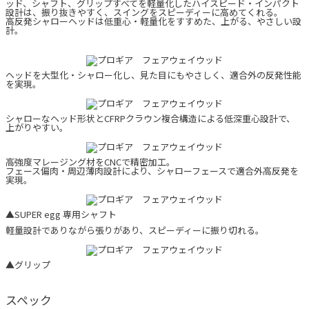
ッド、シャフト、グリップすべてを軽量化したハイスピード・インパクト
設計は、振り抜きやすく、スイングをスピーディーに高めてくれる。
高反発シャローヘッドは低重心・軽量化をすすめた、上がる、やさしい設
計。
ヘッドを大型化・シャロー化し、見た目にもやさしく、適合外の反発性能
を実現。
シャローなヘッド形状とCFRPクラウン複合構造による低深重心設計で、
上がりやすい。
高強度マレージング材をCNCで精密加工。
フェース偏肉・周辺薄肉設計により、シャローフェースで適合外高反発を
実現。
▲SUPER egg 専用シャフト
軽量設計でありながら張りがあり、スピーディーに振り切れる。
▲グリップ
スペック