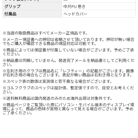
グリップ
中尺PU 巻き
付属品
ヘッドカバー
※当店の取扱商品はすべてメーカー正規品です。
※メーカー保証書への押印は省略させて頂いております。押印が無い場合
でもご購入が確認できる商品の保証対応は可能です。
※商品によっては保証書が付属していない場合がございます。予めご了承
ください。
※納品書は同梱していません。発送完了メールを納品書としてご利用くだ
さい。
※左利き用のクラブは商品名に「レフティー」の記載がございます。画像
が右利き用の場合もございます。表記が無い商品は右利き用となります。
※スペック表の数値は実測値と若干異なる場合がございます。
※ゴルフクラブのスペックは設計値、暫定値ですので、目安とお考えくだ
さい。
※送料無料商品は国内発送のみのため海外出荷は対象外です。
※商品ページをご覧頂いた際にパソコン・モバイル端末のディスプレイ環
境によって、商品の色味が実物と異なって見える場合がございます。予め
ご了承ください。