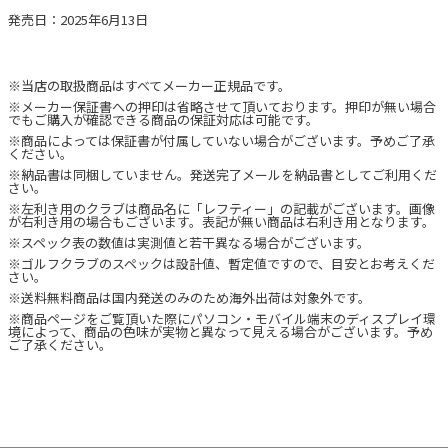
発売日：2025年6月13日
※当店の取扱商品はすべてメーカー正規品です。
※メーカー保証書への押印は省略させて頂いております。押印が無い場合
でもご購入が確認できる商品の保証対応は可能です。
※商品によっては保証書が付属していない場合がございます。予めご了承
ください。
※納品書は同梱していません。発送完了メールを納品書としてご利用くだ
さい。
※左利き用のクラブは商品名に「レフティー」の記載がございます。画像
が右利き用の場合もございます。表記が無い商品は右利き用となります。
※スペック表の数値は実測値と若干異なる場合がございます。
※ゴルフクラブのスペックは設計値、暫定値ですので、目安とお考えくだ
さい。
※送料無料商品は国内発送のみのため海外出荷は対象外です。
※商品ページをご覧頂いた際にパソコン・モバイル端末のディスプレイ環
境によって、商品の色味が実物と異なって見える場合がございます。予め
ご了承ください。