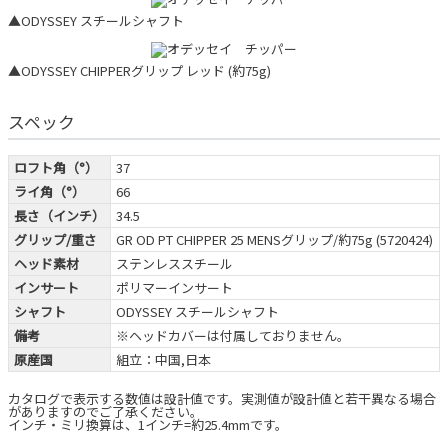
▲ODYSSEY スチールシャフト
▲ODYSSEY CHIPPERグリップ レッド (約75g)
スペック
ロフト角（°）
37
ライ角（°）
66
長さ（インチ）
34.5
グリップ/重さ
GR OD PT CHIPPER 25 MENSグリップ/約75g (5720424)
ヘッド素材
ステンレススチール
インサート
ポリマーインサート
シャフト
ODYSSEY スチールシャフト
備考
※ヘッドカバーは付属しておりません。
原産国
組立：中国,日本
カタログで表示する数値は設計値です。実測値が設計値と若干異なる場合
がありますのでご了承ください。
インチ・ミリ換算は、1インチ=約25.4mmです。