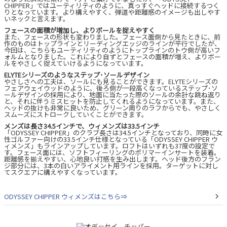
CHIPPER」ではユーティリティのように、真っすぐヘッドに接続するつく
りとなっています。より構えやすく、弾道や距離感のイメージも出しやす
いネックと言えます。
フェースの面積が増加し、よりボールを捉えやすく
また、フェースの形状も変わりました。フェース面側から見たときに、前
作のものはトップラインとリーディングエッジのラインが平行でしたが、
今回は、こちらもユーティリティのようにトップラインのトウ側が高いフ
ォルムとなりました。これにより自ずとフェースの面積が増え、よりボー
ルをやさしく捉えていけるようになっています。
ELYTEシリーズのようなステップ･ソールデザイン
やさしさへの工夫は、ソールにも見ることができます。ELYTEシリーズの
フェアウェイウッドのように、後ろ側が一段高くなっているステップ･ソ
ールデザインの採用により、地面に当たった際のソールの余計な跳ね返り
と、それに伴うミスヒットを防止してくれるようになっています。また、
ヘッドの抜けも非常に良いため、グリーン周りのラフからでも、やさしく
スムーズにストロークしていくことができます。
メンズは長さ34.5インチで、ウィメンズは33.5インチ
「ODYSSEY CHIPPER」のクラブ長さは34.5インチとなっており、同時に女
性ゴルファー向けの33.5インチ仕様となっている「ODYSSEY CHIPPER ウ
ィメンズ」もラインアップしています。ロフトはいずれも37度の設定で
す。フェース面には、ソフトフィーリングのポリマーインサートを装着。
距離感を揃えやすい、心地良い打感を生み出します。ヘッド後方のフラン
ジ部分には、3本の白いアライメント用ラインを採用。ターゲットに対し
てスクエアに構えやすくなっています。
ODYSSEY CHIPPER ウィメンズはこちら⇒