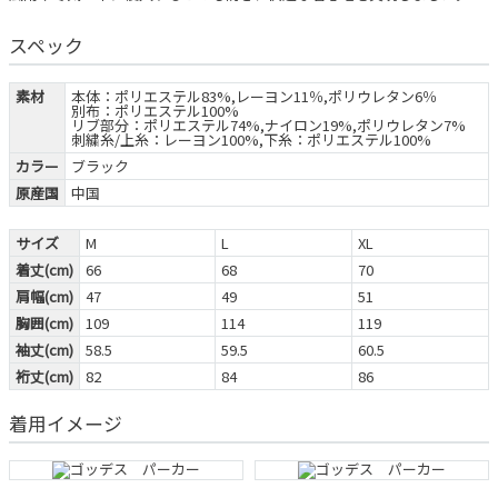
スペック
素材
本体：ポリエステル83%,レーヨン11％,ポリウレタン6％
別布：ポリエステル100%
リブ部分：ポリエステル74%,ナイロン19%,ポリウレタン7%
刺繍糸/上糸：レーヨン100%,下糸：ポリエステル100%
カラー
ブラック
原産国
中国
サイズ
M
L
XL
着丈(cm)
66
68
70
肩幅(cm)
47
49
51
胸囲(cm)
109
114
119
袖丈(cm)
58.5
59.5
60.5
裄丈(cm)
82
84
86
着用イメージ