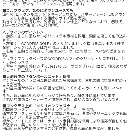
ァー”向けに新たなゴルフスタイルを提案します。
■ゴルフウェア、なのにタウンユースでも
流行の“ビッグシルエット”をキープしながら、スポーツシーンにもタウン
ユースにも存在を発揮する絶妙なサイズ感を実現。
動きやすさも重視した、脱ぎ着しやすい仕上がりとなっており、春秋冬、
3シーズンでご着用いただけます。
＜デザインのポイント＞
・前頭：さらに柔らかいポリエステル素材を採用。頭部を優しく包み込み
ます。
・左胸：「GODDESS GOLF」のオリジナルビッグロゴをエンボス仕様で
配置。シックに大人っぽさを演出しました。
・右胸：左胸と対照的に「Surf&Golf」のロゴ刺繍で、POPな可愛さを表
現。
・リブ：ブラックベースにGODDESSカラーのグリーントリコを施し、シ
ャレ感くっきり。
・背中：湘南を感じる「route134club」のエンブレムロゴが、控えめなが
らしっかり主張しています。
■大流行中の「ダンボールニット」採用
ダンボールのように保温性に優れた多層構造で、生地の間に空気を貯める
ことが可能。
その空気層が外気からの影響を低減してくれるため、とても暖かいんで
す！
また、軽い着心地ながらしっかり感もあり、耐久性に優れています。
きれいな表情とイージーケア性が喜ばれ、高い人気を得ているんです。
■ワンクラス上の「メタリオンファスナー」
前開きファスナーは「メタリオンファスナー」を採用。
通常のファスナーよりも輝きと重厚さを備え、洗濯やクリーニングでも摩
耗しにくい、非常に丈夫なファスナーです。
襟からフードにかけては、ナイロン素材の部分採用により頭部が優しく包
み込まれ、美しいシルエットを生み出します。
風雨や寒気が中に侵入することも防ぎ、快適な着心地を実現しました。