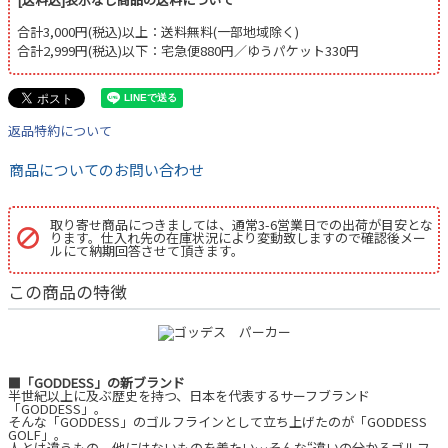
合計3,000円(税込)以上：送料無料(一部地域除く)
合計2,999円(税込)以下：宅急便880円／ゆうパケット330円
返品特約について
商品についてのお問い合わせ
取り寄せ商品につきましては、通常3-6営業日での出荷が目安とな
ります。仕入れ先の在庫状況により変動致しますので確認後メー
ルにて納期回答させて頂きます。
この商品の特徴
■「GODDESS」の新ブランド
半世紀以上に及ぶ歴史を持つ、日本を代表するサーフブランド
「GODDESS」。
そんな「GODDESS」のゴルフラインとして立ち上げたのが「GODDESS
GOLF」。
人とは違うもの、他にはないものを着たい…そんな“違いの分かるゴルフ