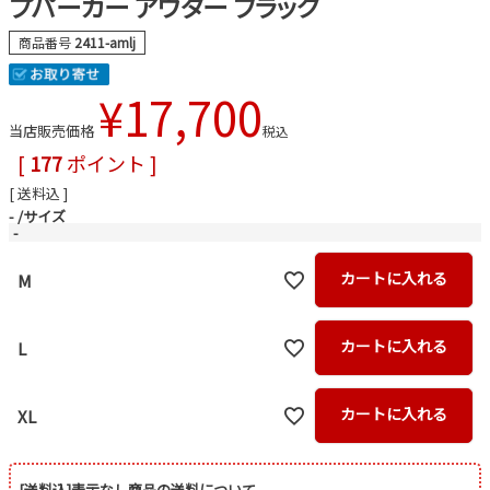
プパーカー アウター ブラック
商品番号
2411-amlj
¥
17,700
当店販売価格
税込
[
177
ポイント ]
送料込
-
サイズ
-
カートに入れる
M
カートに入れる
L
カートに入れる
XL
[送料込]表示なし商品の送料について