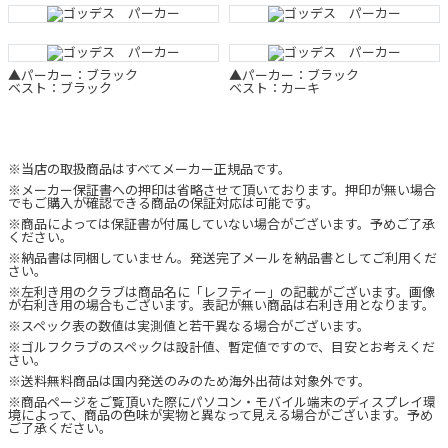
▲パーカー：ブラック
▲パーカー：ブラック
ベスト：ブラック
ベスト：カーキ
※当店の取扱商品はすべてメーカー正規品です。
※メーカー保証書への押印は省略させて頂いております。押印が無い場合
でもご購入が確認できる商品の保証対応は可能です。
※商品によっては保証書が付属していない場合がございます。予めご了承
ください。
※納品書は同梱していません。発送完了メールを納品書としてご利用くだ
さい。
※左利き用のクラブは商品名に「レフティー」の記載がございます。画像
が右利き用の場合もございます。表記が無い商品は右利き用となります。
※スペック表の数値は実測値と若干異なる場合がございます。
※ゴルフクラブのスペックは設計値、暫定値ですので、目安とお考えくだ
さい。
※送料無料商品は国内発送のみのため海外出荷は対象外です。
※商品ページをご覧頂いた際にパソコン・モバイル端末のディスプレイ環
境によって、商品の色味が実物と異なって見える場合がございます。予め
ご了承ください。