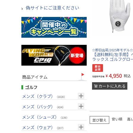
偽サイトにご注意ください
☆即日出荷/2025年モデル☆
【送料無料/左手用】
ラックス ゴルフグロ
4,950
¥
税込
商品アイテム
当店販売価格
カートに入れる
ゴルフ
メンズ（クラブ）
（1028）
クラブセット(右用)
メンズ（バッグ）
（24）
（434）
ドライバー(右用)
キャディバッグ
（136）
メンズ（シューズ）
（212）
（139）
安い順
高
並び替え
フェアウェイウッド(右用)
ボストンバッグ
（100）
（50）
メンズ（ウェア）
（207）