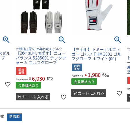
☆即日出荷/2025年秋冬モデル☆
【左手用】トミーヒルフィ
ベゼル
【送料無料/両手用】ニュー
ガー ゴルフ THMG801 ゴル
ーブ
バランス 5285001 テックウ
フグローブ ホワイト(00)
ォーム ゴルフグローブ
1,980
¥
税込
当店販売価格
6,930
¥
税込
当店販売価格
会員価格あり
会員価格あり
当
カートに入れる
カートに入れる
い順
新着順