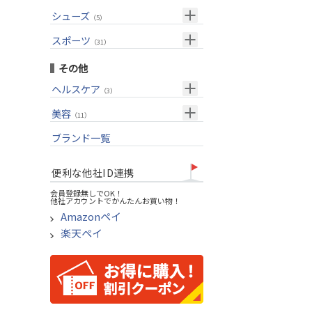
USモデル
（27）
パター(女性用)
（8）
フェアウェイウッド
メンズ
シューズ
（10）
（5）
グリップ
（20）
チッパー(女性用)
（2）
ユーティリティー
スーツケース
アクセサリー
（1）
スポーツ
（4）
（31）
USモデル
アイアンセット
（1）
メンズ
トレーニング
（1）
（14）
その他
アイアン単品
アウトドア
（6）
ヘルスケア
（3）
ウェッジ
アクセサリー
（11）
サポーター
美容
（2）
パター
（11）
UVケア
ブランド一覧
ゴルフバッグ
（11）
キャディバッグ
便利な他社ID連携
ゴルフシューズ
会員登録無しでOK！
他社アカウントでかんたんお買い物！
ウェア
Amazonペイ
その他
楽天ペイ