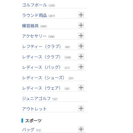
ユーティリティー(右用)
トートバッグ
（89）
（53）
トップス
ゴルフボール
（55）
（130）
アイアンセット(右用)
カートバッグ
（209）
（85）
ボトムス
（26）
ラウンド用品
（187）
アイアン単品(右用)
クラブケース
（91）
（33）
アウター
（17）
GPSナビ
練習器具
（34）
（169）
ウェッジ(右用)
（134）
インナー
（17）
距離測定器
パターマット
（59）
アクセサリー
（28）
（550）
パター(右用)
（222）
レインウェア
（11）
ティー
スイング練習器
（20）
ヘッドカバー
（114）
レフティー（クラブ）
（213）
（43）
チッパー(右用)
（13）
ソックス
（25）
ボールケース
（3）
シューズケース
クラブセット(左用)
（7）
レディース（クラブ）
（1）
（139）
USモデル
（59）
グローブ
（45）
マーカー
（35）
トラベルケース
ドライバー(左用)
（20）
クラブセット(女性用)
（4）
レディース（バッグ）
（11）
（17）
カスタム
その他
（11）
グリーンフォーク
（4）
ポーチ
フェアウェイウッド(左用)
（12）
ドライバー(女性用)
（4）
キャディバッグ
（20）
レディース（シューズ）
（12）
（23）
ネームプレート
（6）
帽子
ユーティリティー(左用)
（72）
フェアウェイウッド(女性用)
（3）
クラブケース
（28）
（2）
レディース（ウェア）
（16）
傘
（23）
ベルト
アイアンセット(左用)
（33）
ユーティリティー(女性用)
（6）
（24）
トップス
ジュニアゴルフ
（5）
（12）
サングラス
アイアン単品(左用)
（73）
アイアンセット(女性用)
（3）
（17）
レインウェア
（4）
アウトレット
ネックレス
ウェッジ(左用)
（31）
アイアン単品(女性用)
（7）
（14）
グローブ
（4）
クラブセット
スポーツ
その他
パター(左用)
（42）
ウェッジ(女性用)
（15）
（15）
その他
ドライバー
（2）
バッグ
（11）
シャフト