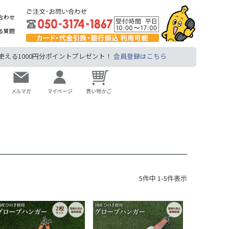
合わせ
る質問
る1000円分ポイントプレゼント！
会員登録はこちら
5
件中
1
-
5
件表示