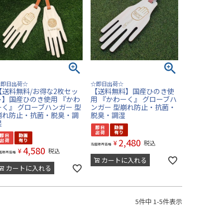
☆即日出荷☆
☆即日出荷☆
【送料無料/お得な2枚セッ
【送料無料】国産ひのき使
ト】国産ひのき使用 『かわ
用 『かわーく』 グローブハ
ーく』 グローブハンガー 型
ンガー 型崩れ防止・抗菌・
崩れ防止・抗菌・脱臭・調
脱臭・調湿
湿
2,480
¥
税込
当店販売価格
4,580
¥
税込
店販売価格
カートに入れる
カートに入れる
5
件中
1
-
5
件表示