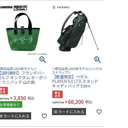
即日出荷/2026年モデル☆
☆即日出荷/2026年モデル/シングル
【送料無料】フランデバー
ストラップ☆
【数量限定】ベゼル
ゴルフ キングダム ターポリ
PLAYER 5.0 LTD スタンド
ン ミニバッグ 山の民
キャディバッグ Eden
3,850
¥
税込
店販売価格
68,200
¥
税込
当店販売価格
会員価格あり
カートに入れる
カートに入れる