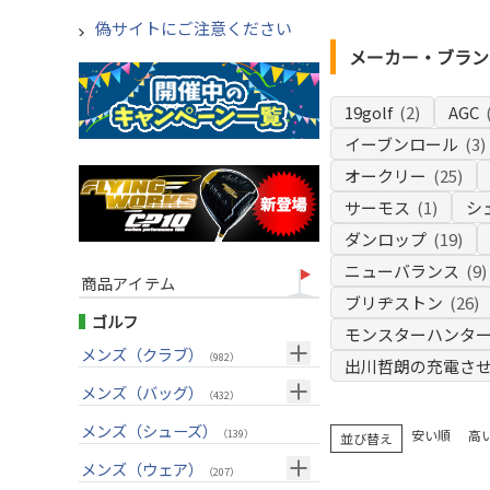
偽サイトにご注意ください
メーカー・ブラン
19golf
(2)
AGC
イーブンロール
(3)
オークリー
(25)
サーモス
(1)
シ
ダンロップ
(19)
ニューバランス
(9)
商品アイテム
ブリヂストン
(26)
ゴルフ
モンスターハンタ
メンズ（クラブ）
（982）
出川哲朗の充電さ
クラブセット(右用)
メンズ（バッグ）
（24）
（432）
ドライバー(右用)
キャディバッグ
（125）
メンズ（シューズ）
（212）
安い順
高
（139）
並び替え
フェアウェイウッド(右用)
ボストンバッグ
（98）
（50）
メンズ（ウェア）
（207）