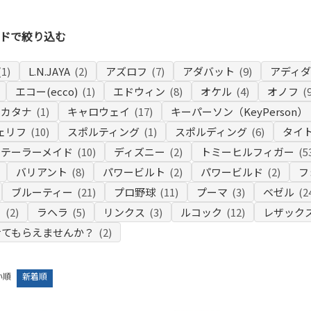
ドで絞り込む
(1)
L.N.JAYA
(2)
アズロフ
(7)
アダバット
(9)
アディ
エコー(ecco)
(1)
エドウィン
(8)
オケル
(4)
オノフ
(
カタナ
(1)
キャロウェイ
(17)
キーパーソン（KeyPerson）
ェリフ
(10)
スポルティング
(1)
スポルディング
(6)
タイ
テーラーメイド
(10)
ディズニー
(2)
トミーヒルフィガー
(5
バリアント
(8)
パワービルト
(2)
パワービルド
(2)
フ
ブルーティー
(21)
プロ野球
(11)
プーマ
(3)
ベゼル
(2
ー
(2)
ラヘラ
(5)
リンクス
(3)
ルコック
(12)
レザック
せてもらえませんか？
(2)
い順
新着順