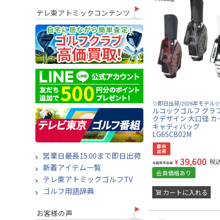
テレ東アトミックコンテンツ
☆即日出荷/2026年モデル☆
ルコックゴルフ グラ
クデザイン 大口径 カ
キャディバッグ
LG6SCB02M
営業日最長15:00まで即日出荷
39,600
¥
税
当店販売価格
新着アイテム一覧
会員価格あり
テレ東アトミックゴルフTV
ゴルフ用語辞典
カートに入れる
お客様の声