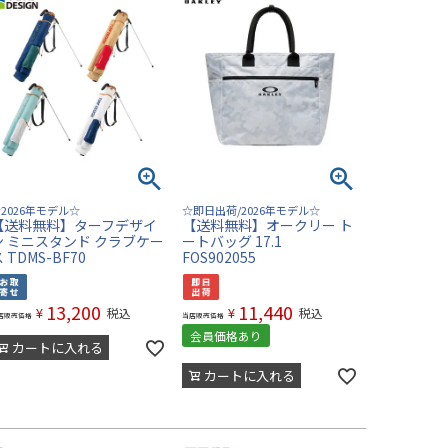
2026年モデル☆
☆即日出荷/2026年モデル☆
【送料無料】ターフデザイ
【送料無料】オークリー ト
ン ミニスタンド クラブケー
ートバッグ 17.1
 TDMS-BF70
FOS902055
13,200
11,440
¥
¥
税込
税込
店販売価格
当店販売価格
会員価格あり
カートに入れる
カートに入れる