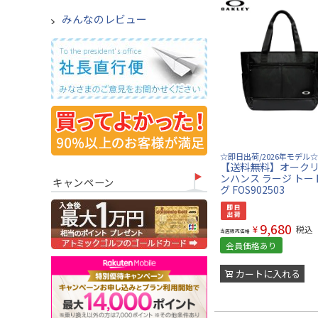
みんなのレビュー
☆即日出荷/2026年モデル☆
【送料無料】オークリ
ンハンス ラージ トー
キャンペーン
グ FOS902503
9,680
¥
税込
当店販売価格
会員価格あり
カートに入れる