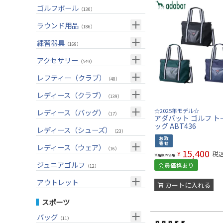
ユーティリティー(右用)
トートバッグ
（82）
（53）
トップス
ゴルフボール
（55）
（130）
アイアンセット(右用)
カートバッグ
（199）
（83）
ボトムス
（26）
ラウンド用品
（186）
アイアン単品(右用)
クラブケース
（83）
（33）
アウター
（17）
GPSナビ
練習器具
（33）
（169）
ウェッジ(右用)
（134）
インナー
（17）
距離測定器
パターマット
（59）
アクセサリー
（28）
（549）
パター(右用)
（214）
レインウェア
（11）
ティー
スイング練習器
（20）
ヘッドカバー
（114）
レフティー（クラブ）
（213）
（40）
チッパー(右用)
（13）
ソックス
（25）
ボールケース
（3）
シューズケース
クラブセット(左用)
（7）
レディース（クラブ）
（1）
（139）
USモデル
（56）
グローブ
（45）
マーカー
（35）
トラベルケース
ドライバー(左用)
（20）
クラブセット(女性用)
（4）
☆2025年モデル☆
レディース（バッグ）
（11）
（17）
アダバット ゴルフ ト
カスタム
その他
（11）
グリーンフォーク
（4）
ポーチ
ッグ ABT436
フェアウェイウッド(左用)
（12）
ドライバー(女性用)
（3）
キャディバッグ
（20）
レディース（シューズ）
（12）
（23）
ネームプレート
（6）
帽子
ユーティリティー(左用)
（72）
フェアウェイウッド(女性用)
（2）
クラブケース
（28）
（2）
レディース（ウェア）
（16）
15,400
¥
税
傘
当店販売価格
（23）
ベルト
アイアンセット(左用)
（32）
ユーティリティー(女性用)
（6）
（24）
トップス
ジュニアゴルフ
（5）
会員価格あり
（12）
サングラス
アイアン単品(左用)
（73）
アイアンセット(女性用)
（3）
（17）
レインウェア
（4）
アウトレット
カートに入れる
ネックレス
ウェッジ(左用)
（31）
アイアン単品(女性用)
（7）
（14）
グローブ
（4）
クラブセット
スポーツ
その他
パター(左用)
（42）
ウェッジ(女性用)
（14）
（15）
その他
ドライバー
（2）
バッグ
（11）
シャフト