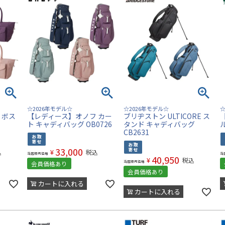
☆2026年モデル☆
☆2026年モデル☆
☆
 ボス
【レディース】オノフ カー
ブリヂストン ULTICORE ス
ト キャディバッグ OB0726
タンド キャディバッグ
CB2631
33,000
¥
込
税込
当店販売価格
当
40,950
¥
税込
当店販売価格
会員価格あり
会員価格あり
カートに入れる
カートに入れる