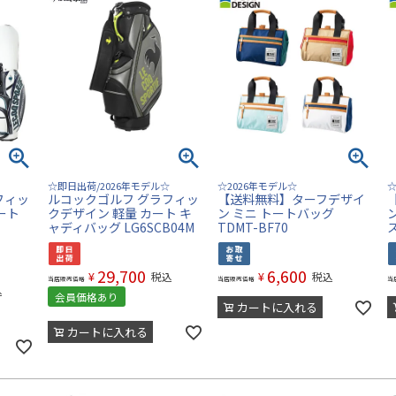
☆即日出荷/2026年モデル☆
☆2026年モデル☆
☆
フィッ
ルコックゴルフ グラフィッ
【送料無料】ターフデザイ
ート
クデザイン 軽量 カート キ
ン ミニ トートバッグ
ャディバッグ LG6SCB04M
TDMT-BF70
ス
29,700
6,600
¥
¥
税込
税込
当店販売価格
当店販売価格
当
込
会員価格あり
カートに入れる
カートに入れる