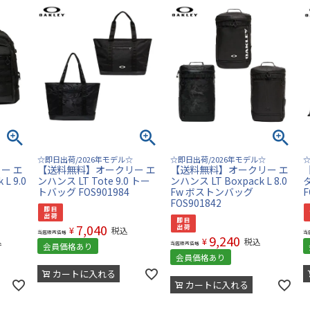
☆即日出荷/2026年モデル☆
☆即日出荷/2026年モデル☆
☆
ー エ
【送料無料】オークリー エ
【送料無料】オークリー エ
L 9.0
ンハンス LT Tote 9.0 トー
ンハンス LT Boxpack L 8.0
トバッグ FOS901984
Fw ボストンバッグ
F
FOS901842
7,040
¥
税込
当店販売価格
当
9,240
¥
込
税込
当店販売価格
会員価格あり
会員価格あり
カートに入れる
カートに入れる