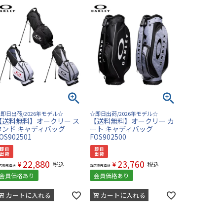
即日出荷/2026年モデル☆
☆即日出荷/2026年モデル☆
【送料無料】オークリー ス
【送料無料】オークリー カ
タンド キャディバッグ
ート キャディバッグ
OS902501
FOS902500
22,880
23,760
¥
¥
税込
税込
店販売価格
当店販売価格
会員価格あり
会員価格あり
カートに入れる
カートに入れる