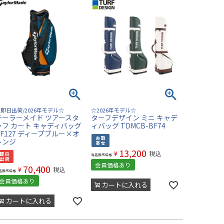
即日出荷/2026年モデル☆
☆2026年モデル☆
テーラーメイド ツアースタ
ターフデザイン ミニ キャデ
ッフ カート キャディバッグ
ィバッグ TDMCB-BF74
UF127 ディープブルー×オ
レンジ
13,200
¥
税込
当店販売価格
会員価格あり
70,400
¥
税込
店販売価格
会員価格あり
カートに入れる
カートに入れる