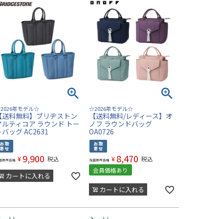
2026年モデル☆
☆2026年モデル☆
【送料無料】ブリヂストン
【送料無料/レディース】オ
アルティコア ラウンド トー
ノフ ラウンドバッグ
バッグ AC2631
OA0726
9,900
8,470
¥
¥
税込
税込
店販売価格
当店販売価格
会員価格あり
カートに入れる
カートに入れる