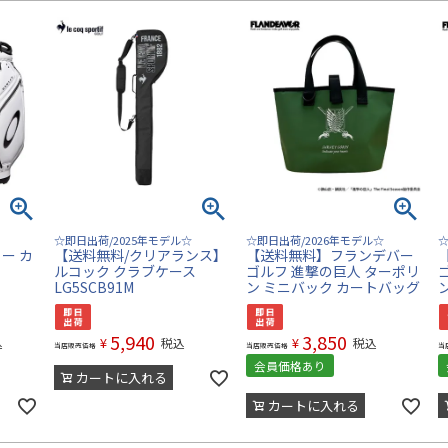
☆即日出荷/2025年モデル☆
☆即日出荷/2026年モデル☆
☆
ー カ
【送料無料/クリアランス】
【送料無料】フランデバー
ルコック クラブケース
ゴルフ 進撃の巨人 ターポリ
LG5SCB91M
ン ミニバック カートバッグ
5,940
3,850
¥
¥
込
税込
税込
当店販売価格
当店販売価格
当
会員価格あり
カートに入れる
カートに入れる