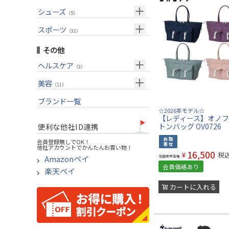
USモデル
（27）
パター(女性用)
（8）
フェアウェイウッド
メンズ
シューズ
（10）
（5）
グリップ
（20）
チッパー(女性用)
（2）
ユーティリティー
スーツケース
アクセサリー
（1）
スポーツ
（4）
（31）
USモデル
アイアンセット
（1）
メンズ
トレーニング
（1）
（14）
その他
アイアン単品
アウトドア
（6）
ヘルスケア
（3）
ウェッジ
アクセサリー
（11）
サポーター
美容
（2）
パター
（11）
UVケア
ブランド一覧
ゴルフバッグ
（11）
☆2026年モデル☆
キャディバッグ
【レディース】オノフ
トンバッグ OV0726
便利な他社ID連携
ゴルフシューズ
会員登録無しでOK！
他社アカウントでかんたんお買い物！
ウェア
16,500
¥
税
当店販売価格
Amazonペイ
その他
会員価格あり
楽天ペイ
カートに入れる