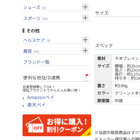
USモデル
（27）
パター(女性用)
（8）
フェアウェイウッド
メンズ
シューズ
（10）
（5）
グリップ
（20）
チッパー(女性用)
サイズ
（2）
ユーティリティー
スーツケース
アクセサリー
（1）
スポーツ
（4）
（31）
USモデル
アイアンセット
（1）
メンズ
トレーニング
（1）
（14）
その他
アイアン単品
アウトドア
（6）
ヘルスケア
（3）
ウェッジ
スペック
アクセサリー
（11）
サポーター
美容
（2）
パター
（11）
素材
ネオブレイン
UVケア
ブランド一覧
ゴルフバッグ
（11）
サイズ
横幅：約25c
高さ：約23c
キャディバッグ
奥行：約12.5
便利な他社ID連携
持ち手：約10
ゴルフシューズ
重さ
約180g
会員登録無しでOK！
他社アカウントでかんたんお買い物！
ウェア
カラー
グリーン×オレ
Amazonペイ
その他
原産国
中国
楽天ペイ
※当店の取扱商品はすべ
※メーカー保証書への押