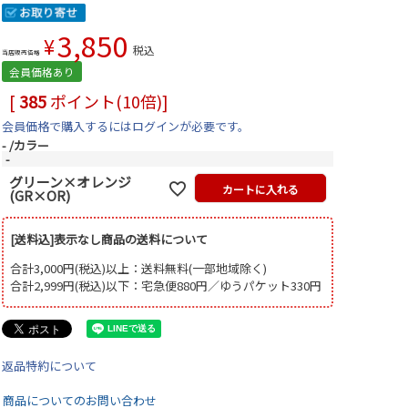
3,850
¥
税込
当店販売価格
会員価格あり
[
385
ポイント(10倍)]
会員価格で購入するにはログインが必要です。
-
カラー
-
グリーン×オレンジ
カートに入れる
(GR×OR)
[送料込]表示なし商品の送料について
合計3,000円(税込)以上：送料無料(一部地域除く)
合計2,999円(税込)以下：宅急便880円／ゆうパケット330円
返品特約について
商品についてのお問い合わせ