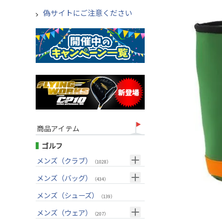
偽サイトにご注意ください
商品アイテム
ゴルフ
メンズ（クラブ）
（1028）
クラブセット(右用)
メンズ（バッグ）
（24）
（434）
ドライバー(右用)
キャディバッグ
（136）
メンズ（シューズ）
（212）
（139）
フェアウェイウッド(右用)
ボストンバッグ
（100）
（50）
メンズ（ウェア）
（207）