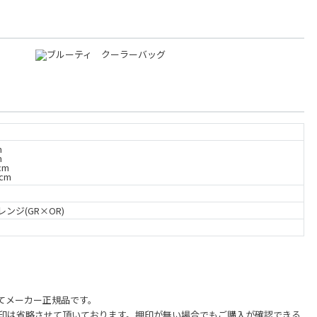
m
m
cm
cm
ンジ(GR×OR)
てメーカー正規品です。
印は省略させて頂いております。押印が無い場合でもご購入が確認できる