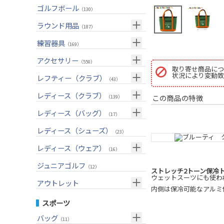
ユーティリティー(右用)
トートバッグ
（89）
（53）
トップス
ゴルフボール
（55）
（130）
アイアンセット(右用)
カートバッグ
（209）
（85）
ボトムス
（26）
ラウンド用品
（187）
アイアン単品(右用)
クラブケース
（91）
（33）
アウター
（17）
GPSナビ
練習器具
（34）
（169）
ウェッジ(右用)
（134）
インナー
（17）
距離測定器
パターマット
（59）
アクセサリー
（28）
（550）
パター(右用)
取り寄せ商品につ
（222）
レインウェア
（11）
ティー
スイング練習器
（20）
状況により変動致
ヘッドカバー
（114）
レフティー（クラブ）
（213）
（43）
チッパー(右用)
（13）
ソックス
（25）
ボールケース
（3）
シューズケース
クラブセット(左用)
（7）
レディース（クラブ）
（1）
この商品の特徴
（139）
USモデル
（59）
グローブ
（45）
マーカー
（35）
トラベルケース
ドライバー(左用)
（20）
クラブセット(女性用)
（4）
レディース（バッグ）
（11）
（17）
カスタム
その他
（11）
グリーンフォーク
（4）
ポーチ
フェアウェイウッド(左用)
（12）
ドライバー(女性用)
（4）
キャディバッグ
（20）
レディース（シューズ）
（12）
（23）
ネームプレート
（6）
帽子
ユーティリティー(左用)
（72）
フェアウェイウッド(女性用)
（3）
クラブケース
（28）
（2）
レディース（ウェア）
（16）
傘
（23）
ベルト
アイアンセット(左用)
（33）
ユーティリティー(女性用)
（6）
（24）
トップス
ジュニアゴルフ
（5）
（12）
ストレッチ2トーン保冷
サングラス
アイアン単品(左用)
（73）
アイアンセット(女性用)
（3）
ウェットスーツにも使わ
（17）
レインウェア
（4）
アウトレット
内側は保冷可能なアルミ
ネックレス
ウェッジ(左用)
（31）
アイアン単品(女性用)
（7）
（14）
グローブ
（4）
クラブセット
スポーツ
その他
パター(左用)
（42）
ウェッジ(女性用)
（15）
（15）
その他
ドライバー
（2）
バッグ
（11）
シャフト