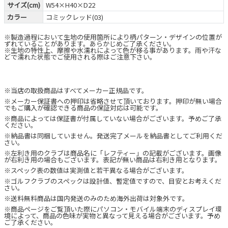
サイズ(cm)
W54×H40×D22
カラー
コミックレッド(03)
※製造過程において生地の使用箇所により柄パターン・デザインの位置が
ずれていることがあります。あらかじめご了承ください。
※生地の特性上、摩擦や水濡れによって色が移る事があります。雨や汗な
どで濡れた状態でご使用される際はご注意下さい。
※当店の取扱商品はすべてメーカー正規品です。
※メーカー保証書への押印は省略させて頂いております。押印が無い場合
でもご購入が確認できる商品の保証対応は可能です。
※商品によっては保証書が付属していない場合がございます。予めご了承
ください。
※納品書は同梱していません。発送完了メールを納品書としてご利用くだ
さい。
※左利き用のクラブは商品名に「レフティー」の記載がございます。画像
が右利き用の場合もございます。表記が無い商品は右利き用となります。
※スペック表の数値は実測値と若干異なる場合がございます。
※ゴルフクラブのスペックは設計値、暫定値ですので、目安とお考えくだ
さい。
※送料無料商品は国内発送のみのため海外出荷は対象外です。
※商品ページをご覧頂いた際にパソコン・モバイル端末のディスプレイ環
境によって、商品の色味が実物と異なって見える場合がございます。予め
ご了承ください。