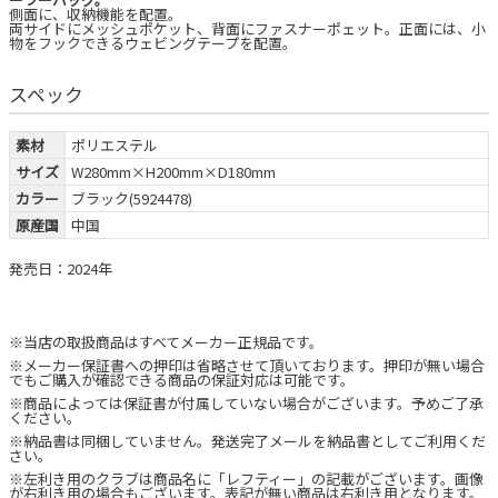
側面に、収納機能を配置。
両サイドにメッシュポケット、背面にファスナーポェット。正面には、小
物をフックできるウェビングテープを配置。
スペック
素材
ポリエステル
サイズ
W280mm×H200mm×D180mm
カラー
ブラック(5924478)
原産国
中国
発売日：2024年
※当店の取扱商品はすべてメーカー正規品です。
※メーカー保証書への押印は省略させて頂いております。押印が無い場合
でもご購入が確認できる商品の保証対応は可能です。
※商品によっては保証書が付属していない場合がございます。予めご了承
ください。
※納品書は同梱していません。発送完了メールを納品書としてご利用くだ
さい。
※左利き用のクラブは商品名に「レフティー」の記載がございます。画像
が右利き用の場合もございます。表記が無い商品は右利き用となります。