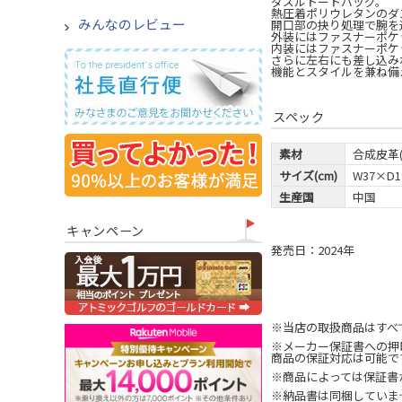
ダズルトートバッグ。
熱圧着ポリウレタンのダ
みんなのレビュー
開口部の抉り処理で腕を
外装にはファスナーポケ
内装にはファスナーポケ
さらに左右にも差し込み
機能とスタイルを兼ね備
スペック
素材
合成皮革(
サイズ(cm)
W37×D1
生産国
中国
キャンペーン
発売日：2024年
※当店の取扱商品はすべ
※メーカー保証書への押
商品の保証対応は可能で
※商品によっては保証書
※納品書は同梱していま