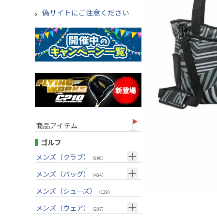
偽サイトにご注意ください
商品アイテム
ゴルフ
メンズ（クラブ）
（990）
クラブセット(右用)
メンズ（バッグ）
（24）
（434）
ドライバー(右用)
キャディバッグ
（125）
メンズ（シューズ）
（212）
（139）
フェアウェイウッド(右用)
ボストンバッグ
（98）
（50）
メンズ（ウェア）
（207）