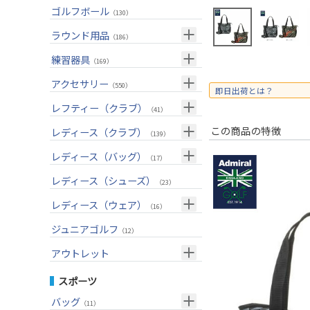
ユーティリティー(右用)
トートバッグ
（82）
（53）
トップス
ゴルフボール
（55）
（130）
アイアンセット(右用)
カートバッグ
（199）
（85）
ボトムス
（26）
ラウンド用品
（186）
アイアン単品(右用)
クラブケース
（83）
（33）
アウター
（17）
GPSナビ
練習器具
（33）
（169）
ウェッジ(右用)
（134）
インナー
（17）
距離測定器
パターマット
（59）
アクセサリー
（28）
（550）
即日出荷とは？
パター(右用)
（222）
レインウェア
（11）
ティー
スイング練習器
（20）
ヘッドカバー
（114）
レフティー（クラブ）
（213）
（41）
チッパー(右用)
（13）
ソックス
（25）
ボールケース
（3）
シューズケース
クラブセット(左用)
（7）
この商品の特徴
レディース（クラブ）
（1）
（139）
USモデル
（59）
グローブ
（45）
マーカー
（35）
トラベルケース
ドライバー(左用)
（20）
クラブセット(女性用)
（4）
レディース（バッグ）
（11）
（17）
カスタム
その他
（11）
グリーンフォーク
（4）
ポーチ
フェアウェイウッド(左用)
（12）
ドライバー(女性用)
（3）
キャディバッグ
（20）
レディース（シューズ）
（12）
（23）
ネームプレート
（6）
帽子
ユーティリティー(左用)
（72）
フェアウェイウッド(女性用)
（2）
クラブケース
（28）
（2）
レディース（ウェア）
（16）
傘
（23）
ベルト
アイアンセット(左用)
（33）
ユーティリティー(女性用)
（6）
（24）
トップス
ジュニアゴルフ
（5）
（12）
サングラス
アイアン単品(左用)
（73）
アイアンセット(女性用)
（3）
（17）
レインウェア
（4）
アウトレット
ネックレス
ウェッジ(左用)
（31）
アイアン単品(女性用)
（7）
（14）
グローブ
（4）
クラブセット
スポーツ
その他
パター(左用)
（42）
ウェッジ(女性用)
（15）
（15）
その他
ドライバー
（2）
バッグ
（11）
シャフト