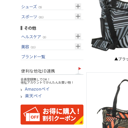
USモデル
（27）
パター(女性用)
（8）
フェアウェイウッド
メンズ
シューズ
（10）
（5）
グリップ
（20）
チッパー(女性用)
（2）
ユーティリティー
スーツケース
アクセサリー
（1）
スポーツ
（4）
（31）
USモデル
アイアンセット
（1）
メンズ
トレーニング
（1）
（14）
その他
アイアン単品
アウトドア
（6）
ヘルスケア
（3）
ウェッジ
アクセサリー
（11）
サポーター
美容
（2）
パター
（11）
UVケア
ブランド一覧
ゴルフバッグ
（11）
キャディバッグ
便利な他社ID連携
ゴルフシューズ
会員登録無しでOK！
他社アカウントでかんたんお買い物！
ウェア
Amazonペイ
その他
楽天ペイ