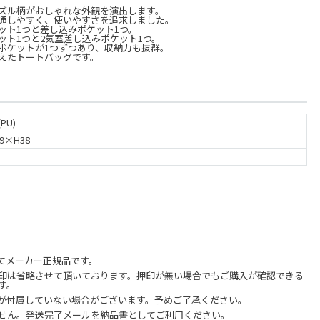
ズル柄がおしゃれな外観を演出します。
通しやすく、使いやすさを追求しました。
ット1つと差し込みポケット1つ。
ット1つと2気室差し込みポケット1つ。
ポケットが1つずつあり、収納力も抜群。
えたトートバッグです。
PU)
9×H38
てメーカー正規品です。
印は省略させて頂いております。押印が無い場合でもご購入が確認できる
す。
が付属していない場合がございます。予めご了承ください。
せん。発送完了メールを納品書としてご利用ください。