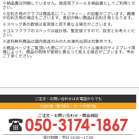
※納品書は同梱していません。発送完了メールを納品書としてご利用くだ
さい。
※左利き用のクラブは商品名に「レフティー」の記載がございます。画像
が右利き用の場合もございます。表記が無い商品は右利き用となります。
※スペック表の数値は実測値と若干異なる場合がございます。
※ゴルフクラブのスペックは設計値、暫定値ですので、目安とお考えくだ
さい。
※送料無料商品は国内発送のみのため海外出荷は対象外です。
※商品ページをご覧頂いた際にパソコン・モバイル端末のディスプレイ環
境によって、商品の色味が実物と異なって見える場合がございます。予め
ご了承ください。
ご注文・お問い合わせはお電話からでも
代金引換・銀行振込・カード利用可能
ご注文・お問い合わせ・商品相談
受付時間：平日 10:00～17:00