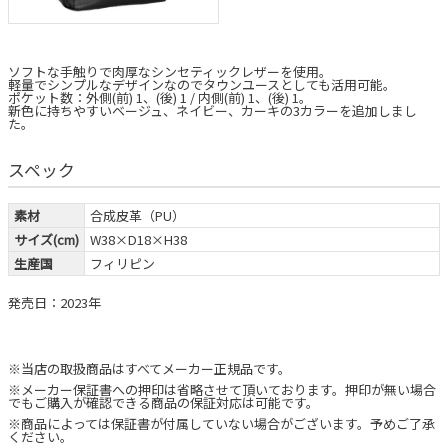
ソフトな手触りで肉厚なシンセティックレザーを使用。
軽量でシンプルなデザインなのでタウンユースとしても活用可能。
ポケット数：外側(前) 1、(後) 1 / 内側(前) 1、(後) 1。
新色に持ちやすいベージュ、ネイビー、カーキの3カラーを追加しまし
た。
スペック
素材
合成皮革（PU）
サイズ(cm)
W38×D18×H38
生産国
フィリピン
発売日：2023年
※当店の取扱商品はすべてメーカー正規品です。
※メーカー保証書への押印は省略させて頂いております。押印が無い場合
でもご購入が確認できる商品の保証対応は可能です。
※商品によっては保証書が付属していない場合がございます。予めご了承
ください。