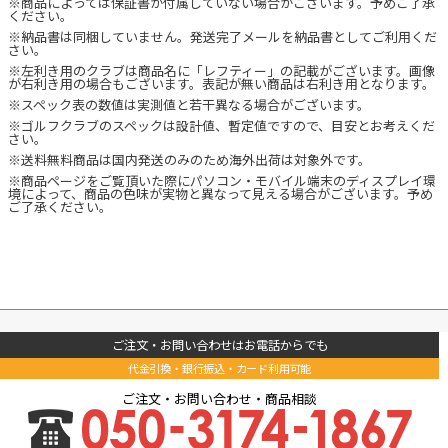
※商品によっては保証書が付属していない場合がございます。予めご了承
ください。
※納品書は同梱していません。発送完了メールを納品書としてご利用くだ
さい。
※左利き用のクラブは商品名に「レフティー」の記載がございます。画像
が右利き用の場合もございます。表記が無い商品は右利き用となります。
※スペック表の数値は実測値と若干異なる場合がございます。
※ゴルフクラブのスペックは設計値、暫定値ですので、目安とお考えくだ
さい。
※送料無料商品は国内発送のみのため海外出荷は対象外です。
※商品ページをご覧頂いた際にパソコン・モバイル端末のディスプレイ環
境によって、商品の色味が実物と異なって見える場合がございます。予め
ご了承ください。
ご注文・お問い合わせはお電話からでも
代金引換・銀行振込・カード利用可能
ご注文・お問い合わせ・商品相談