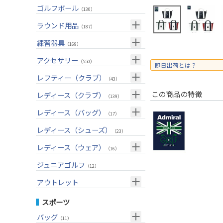
ユーティリティー(右用)
トートバッグ
（89）
（53）
トップス
ゴルフボール
（55）
（130）
アイアンセット(右用)
カートバッグ
（209）
（85）
ボトムス
（26）
ラウンド用品
（187）
アイアン単品(右用)
クラブケース
（91）
（33）
アウター
（17）
GPSナビ
練習器具
（34）
（169）
ウェッジ(右用)
（134）
インナー
（17）
距離測定器
パターマット
（59）
アクセサリー
（28）
（550）
即日出荷とは？
パター(右用)
（222）
レインウェア
（11）
ティー
スイング練習器
（20）
ヘッドカバー
（114）
レフティー（クラブ）
（213）
（43）
チッパー(右用)
（13）
ソックス
（25）
ボールケース
（3）
シューズケース
クラブセット(左用)
（7）
この商品の特徴
レディース（クラブ）
（1）
（139）
USモデル
（59）
グローブ
（45）
マーカー
（35）
トラベルケース
ドライバー(左用)
（20）
クラブセット(女性用)
（4）
レディース（バッグ）
（11）
（17）
カスタム
その他
（11）
グリーンフォーク
（4）
ポーチ
フェアウェイウッド(左用)
（12）
ドライバー(女性用)
（4）
キャディバッグ
（20）
レディース（シューズ）
（12）
（23）
ネームプレート
（6）
帽子
ユーティリティー(左用)
（72）
フェアウェイウッド(女性用)
（3）
クラブケース
（28）
（2）
レディース（ウェア）
（16）
傘
（23）
ベルト
アイアンセット(左用)
（33）
ユーティリティー(女性用)
（6）
（24）
トップス
ジュニアゴルフ
（5）
（12）
サングラス
アイアン単品(左用)
（73）
アイアンセット(女性用)
（3）
（17）
レインウェア
（4）
アウトレット
ネックレス
ウェッジ(左用)
（31）
アイアン単品(女性用)
（7）
（14）
グローブ
（4）
クラブセット
スポーツ
その他
パター(左用)
（42）
ウェッジ(女性用)
（15）
（15）
その他
ドライバー
（2）
バッグ
（11）
シャフト