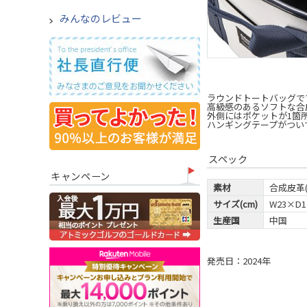
みんなのレビュー
ラウンドトートバッグで
高級感のあるソフトな合
外側にはポケットが1箇
ハンギングテープがつい
スペック
キャンペーン
素材
合成皮革(
サイズ(cm)
W23×D1
生産国
中国
発売日：2024年