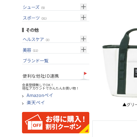
USモデル
（27）
パター(女性用)
（8）
フェアウェイウッド
メンズ
シューズ
（10）
（5）
グリップ
（20）
チッパー(女性用)
（2）
ユーティリティー
スーツケース
アクセサリー
（1）
スポーツ
（4）
（31）
USモデル
アイアンセット
（1）
メンズ
トレーニング
（1）
（14）
その他
アイアン単品
アウトドア
（6）
ヘルスケア
（3）
ウェッジ
アクセサリー
（11）
サポーター
美容
（2）
パター
（11）
UVケア
ブランド一覧
ゴルフバッグ
（11）
キャディバッグ
便利な他社ID連携
ゴルフシューズ
会員登録無しでOK！
他社アカウントでかんたんお買い物！
ウェア
Amazonペイ
その他
楽天ペイ