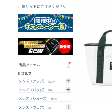
偽サイトにご注意ください
商品アイテム
ゴルフ
メンズ（クラブ）
（1028）
クラブセット(右用)
メンズ（バッグ）
（24）
（434）
ドライバー(右用)
キャディバッグ
（136）
メンズ（シューズ）
（212）
（139）
フェアウェイウッド(右用)
ボストンバッグ
（100）
（50）
メンズ（ウェア）
（207）