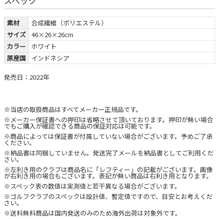
スペック
素材
合成繊維（ポリエステル）
サイズ
46×26×26cm
カラー
ホワイト
原産国
インドネシア
発売日：2022年
※当店の取扱商品はすべてメーカー正規品です。
※メーカー保証書への押印は省略させて頂いております。押印が無い場合
でもご購入が確認できる商品の保証対応は可能です。
※商品によっては保証書が付属していない場合がございます。予めご了承
ください。
※納品書は同梱していません。発送完了メールを納品書としてご利用くだ
さい。
※左利き用のクラブは商品名に「レフティー」の記載がございます。画像
が右利き用の場合もございます。表記が無い商品は右利き用となります。
※スペック表の数値は実測値と若干異なる場合がございます。
※ゴルフクラブのスペックは設計値、暫定値ですので、目安とお考えくだ
さい。
※送料無料商品は国内発送のみのため海外出荷は対象外です。