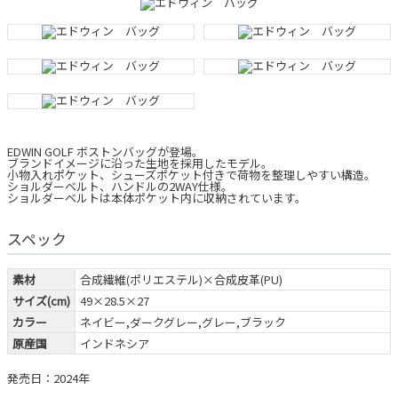
EDWIN GOLF ボストンバッグが登場。
ブランドイメージに沿った生地を採用したモデル。
小物入れポケット、シューズポケット付きで荷物を整理しやすい構造。
ショルダーベルト、ハンドルの2WAY仕様。
ショルダーベルトは本体ポケット内に収納されています。
スペック
素材
合成繊維(ポリエステル)×合成皮革(PU)
サイズ(cm)
49×28.5×27
カラー
ネイビー,ダークグレー,グレー,ブラック
原産国
インドネシア
発売日：2024年