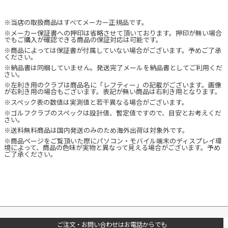
※当店の取扱商品はすべてメーカー正規品です。
※メーカー保証書への押印は省略させて頂いております。押印が無い場合
でもご購入が確認できる商品の保証対応は可能です。
※商品によっては保証書が付属していない場合がございます。予めご了承
ください。
※納品書は同梱していません。発送完了メールを納品書としてご利用くだ
さい。
※左利き用のクラブは商品名に「レフティー」の記載がございます。画像
が右利き用の場合もございます。表記が無い商品は右利き用となります。
※スペック表の数値は実測値と若干異なる場合がございます。
※ゴルフクラブのスペックは設計値、暫定値ですので、目安とお考えくだ
さい。
※送料無料商品は国内発送のみのため海外出荷は対象外です。
※商品ページをご覧頂いた際にパソコン・モバイル端末のディスプレイ環
境によって、商品の色味が実物と異なって見える場合がございます。予め
ご了承ください。
ご注文・お問い合わせはお電話からでも