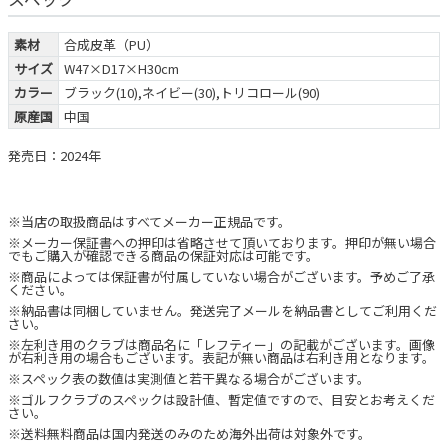
素材
合成皮革（PU）
サイズ
W47×D17×H30cm
カラー
ブラック(10),ネイビー(30),トリコロール(90)
原産国
中国
発売日：2024年
※当店の取扱商品はすべてメーカー正規品です。
※メーカー保証書への押印は省略させて頂いております。押印が無い場合
でもご購入が確認できる商品の保証対応は可能です。
※商品によっては保証書が付属していない場合がございます。予めご了承
ください。
※納品書は同梱していません。発送完了メールを納品書としてご利用くだ
さい。
※左利き用のクラブは商品名に「レフティー」の記載がございます。画像
が右利き用の場合もございます。表記が無い商品は右利き用となります。
※スペック表の数値は実測値と若干異なる場合がございます。
※ゴルフクラブのスペックは設計値、暫定値ですので、目安とお考えくだ
さい。
※送料無料商品は国内発送のみのため海外出荷は対象外です。