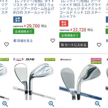
タイト
【レフティー/左用】タイト
【レフティー/左用】テーラ
1 ツア
リスト ボーケイ SM11 ウェ
ーメイド MG5 ミルドグライ
ス
ェッジ
ッジ ツアークローム仕上げ
ンド ウェッジ ダイナミック
ジ
 スチ
BV105 スチールシャフト
ゴールド ミッド 115 スチー
ルシャフト
29,700
¥
税込
当店販売価格
当
22,720
¥
込
税込
当店販売価格
会員価格あり
会員価格あり
詳細を見る
カートに入れる