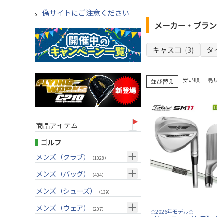
偽サイトにご注意ください
メーカー・ブラン
キャスコ
(3)
タ
安い順
高
並び替え
商品アイテム
ゴルフ
メンズ（クラブ）
（1028）
クラブセット(右用)
メンズ（バッグ）
（24）
（434）
ドライバー(右用)
キャディバッグ
（136）
メンズ（シューズ）
（212）
（139）
フェアウェイウッド(右用)
ボストンバッグ
（100）
（50）
メンズ（ウェア）
（207）
☆2026年モデル☆