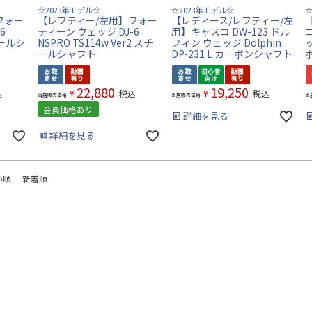
☆2023年モデル☆
☆2023年モデル☆
☆
フォー
【レフティー/左用】フォー
【レディース/レフティー/左
6
ティーン ウェッジ DJ-6
用】キャスコ DW-123 ドル
チールシ
NSPRO TS114w Ver2 スチ
フィン ウェッジ Dolphin
ッ
ールシャフト
DP-231 L カーボンシャフト
22,880
19,250
¥
¥
込
税込
税込
当店販売価格
当店販売価格
当
会員価格あり
詳細を見る
詳細を見る
い順
新着順