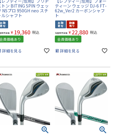
【レフティー/左用】ブリヂ
【レフティー/左用】フォー
トン BITING SPIN ウェッ
ティーン ウェッジ DJ-6 FT-
 NSプロ 950GH neo スチ
62w_Ver2 カーボンシャフ
ールシャフト
ト
19,360
22,880
¥
¥
税込
税込
店販売価格
当店販売価格
会員価格あり
会員価格あり
詳細を見る
詳細を見る