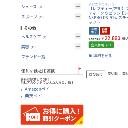
USモデル
（27）
パター(女性用)
（8）
フェアウェイウッド
☆2023年モデル☆
メンズ
シューズ
（10）
（5）
【レフティー/左用】
グリップ
（20）
チッパー(女性用)
（2）
ユーティリティー
ティーン ウェッジ DJ-
スーツケース
アクセサリー
（1）
スポーツ
（4）
NSPRO DS-91w ス
（31）
USモデル
アイアンセット
（1）
ャフト
メンズ
トレーニング
（1）
（14）
その他
アイアン単品
アウトドア
（6）
ヘルスケア
22,880
（3）
¥
税
ウェッジ
当店販売価格
アクセサリー
会員価格あり
（11）
サポーター
美容
（2）
パター
（11）
UVケア
詳細を見る
ブランド一覧
ゴルフバッグ
（11）
キャディバッグ
便利な他社ID連携
安い順
高
ゴルフシューズ
並び替え
会員登録無しでOK！
他社アカウントでかんたんお買い物！
ウェア
Amazonペイ
その他
楽天ペイ