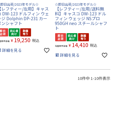
即日出荷/2023年モデル☆
☆即日出荷/2023年モデル☆
【レフティー/左用】キャス
【レフティー/左用/送料無
コ DW-123 ドルフィン ウェ
料】キャスコ DW-123 ドル
ジ Dolphin DP-231 カー
フィン ウェッジ NSプロ
ボンシャフト
950GH neo スチールシャフ
ト
19,250
¥
税込
店販売価格
14,410
¥
税込
当店販売価格
詳細を見る
詳細を見る
10
件中
1
-
10
件表示