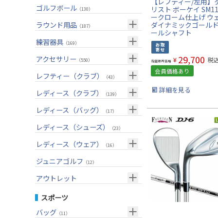
【レフティー/左用】
ユーティリティー(右用)
トートバッグ
（89）
（53）
トップス
ゴルフボール
（55）
リスト ボーケイ SM1
（130）
ークローム仕上げ ウ
アイアンセット(右用)
カートバッグ
（209）
（85）
ボトムス
（26）
ラウンド用品
ダイナミックゴールド
（187）
ールシャフト
アイアン単品(右用)
クラブケース
（91）
（33）
アウター
（17）
GPSナビ
練習器具
（34）
（169）
ウェッジ(右用)
（134）
インナー
（17）
距離測定器
パターマット
（59）
29,700
アクセサリー
（28）
¥
税
（550）
当店販売価格
パター(右用)
（222）
レインウェア
（11）
会員価格あり
ティー
スイング練習器
（20）
ヘッドカバー
（114）
レフティー（クラブ）
（213）
（43）
チッパー(右用)
（13）
ソックス
（25）
ボールケース
（3）
詳細を見る
シューズケース
クラブセット(左用)
（7）
レディース（クラブ）
（1）
（139）
USモデル
（59）
グローブ
（45）
マーカー
（35）
トラベルケース
ドライバー(左用)
（20）
クラブセット(女性用)
（4）
レディース（バッグ）
（11）
（17）
カスタム
その他
（11）
グリーンフォーク
（4）
ポーチ
フェアウェイウッド(左用)
（12）
ドライバー(女性用)
（4）
キャディバッグ
（20）
レディース（シューズ）
（12）
（23）
ネームプレート
（6）
帽子
ユーティリティー(左用)
（72）
フェアウェイウッド(女性用)
（3）
クラブケース
（28）
（2）
レディース（ウェア）
（16）
傘
（23）
ベルト
アイアンセット(左用)
（33）
ユーティリティー(女性用)
（6）
（24）
トップス
ジュニアゴルフ
（5）
（12）
サングラス
アイアン単品(左用)
（73）
アイアンセット(女性用)
（3）
（17）
レインウェア
（4）
アウトレット
ネックレス
ウェッジ(左用)
（31）
アイアン単品(女性用)
（7）
（14）
グローブ
（4）
クラブセット
スポーツ
その他
パター(左用)
（42）
ウェッジ(女性用)
（15）
（15）
その他
ドライバー
（2）
バッグ
（11）
シャフト