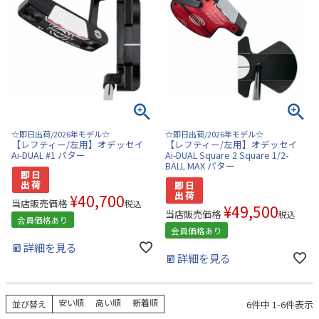
☆即日出荷/2026年モデル☆
☆即日出荷/2026年モデル☆
【レフティー/左用】オデッセイ
【レフティー/左用】オデッセイ
Ai-DUAL #1 パター
Ai-DUAL Square 2 Square 1/2-
BALL MAX パター
¥
40,700
当店販売価格
税込
¥
49,500
当店販売価格
税込
会員価格あり
会員価格あり
詳細を見る
詳細を見る
安い順
高い順
新着順
6
件中
1
-
6
件表示
並び替え