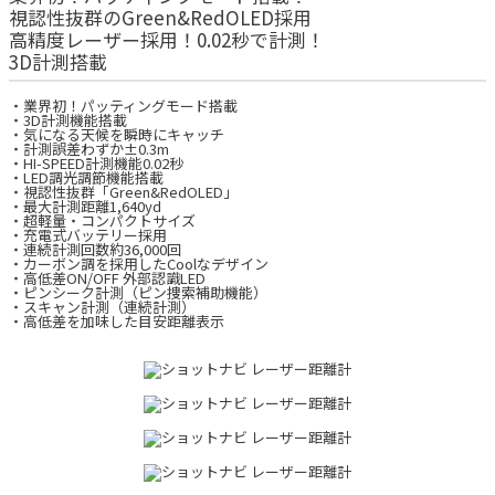
視認性抜群のGreen&RedOLED採用
高精度レーザー採用！0.02秒で計測！
3D計測搭載
・業界初！パッティングモード搭載
・3D計測機能搭載
・気になる天候を瞬時にキャッチ
・計測誤差わずか±0.3m
・HI-SPEED計測機能0.02秒
・LED調光調節機能搭載
・視認性抜群「Green&RedOLED」
・最大計測距離1,640yd
・超軽量・コンパクトサイズ
・充電式バッテリー採用
・連続計測回数約36,000回
・カーボン調を採用したCoolなデザイン
・高低差ON/OFF 外部認識LED
・ピンシーク計測（ピン捜索補助機能）
・スキャン計測（連続計測）
・高低差を加味した目安距離表示