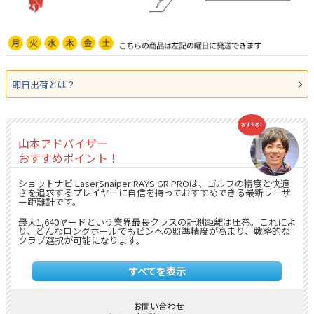
即日出荷とは？
山本アドバイザー
おすすめポイント！
ショットナビ LaserSnaiper RAYS GR PROは、ゴルフの精度と快適
さを追求するプレイヤーに自信を持っておすすめできる最新レーザ
ー距離計です。
最大1,640ヤードという業界最長クラスの計測距離は圧巻。これによ
り、どんなロングホールでもピンへの照準精度が高まり、戦略的な
クラブ選択が可能になります。
計測モードは「ポイント計測」「ピンシーク計測」「スキャン計
測」の3種類を搭載。
すべてを表示
ピンフラッグやバンカー、クリークなど、さまざまなターゲットま
での距離を瞬時かつ正確に測定でき、状況に応じた使い分けができ
ます。