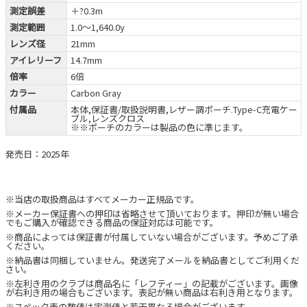
測定誤差
＋?0.3m
測定範囲
1.0～1,640.0y
レンズ径
21mm
アイレリーフ
14.7mm
倍率
6倍
カラー
Carbon Gray
付属品
本体,保証書/取扱説明書,レザー調ポーチ.Type-C充電ケー
ブル,レンズクロス
※※ポーチのカラーは製品の色に準じます。
発売日：2025年
※当店の取扱商品はすべてメーカー正規品です。
※メーカー保証書への押印は省略させて頂いております。押印が無い場合
でもご購入が確認できる商品の保証対応は可能です。
※商品によっては保証書が付属していない場合がございます。予めご了承
ください。
※納品書は同梱していません。発送完了メールを納品書としてご利用くだ
さい。
※左利き用のクラブは商品名に「レフティー」の記載がございます。画像
が右利き用の場合もございます。表記が無い商品は右利き用となります。
※スペック表の数値は実測値と若干異なる場合がございます。