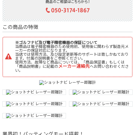
軽量・コンパクトなボディで「遠くのピンも一発計測」「どんな天
候でも視認性抜群」「エコで手間いらず」、ゴルフをもっと楽し
く、もっと正確にしたい方にぴったりの一台です
この商品の特徴
※ゴルフナビ及び電子精密機器の保証について
当商品は電子精密機器のため使用前、使用後に関わらず製造元メ
ーカーの保証対応になります。
当店では使用方法、及び設定更新等のサポートは致しかねており
ます。付属の説明書をご参照ください。
使用方法、故障など商品については、「商品保証書」もしくは
メーカー連絡先
「商品説明書」に記載の
へお問い合わせくださ
い。
業界初！パッティングモード搭載！