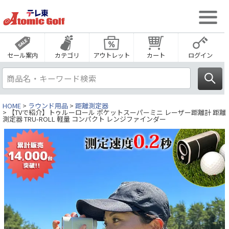
セール案内
カテゴリ
アウトレット
カート
ログイン
HOME
ラウンド用品
距離測定器
【TVで紹介】トゥルーロール ポケットスーパーミニ レーザー距離計 距離
測定器 TRU-ROLL 軽量 コンパクト レンジファインダー