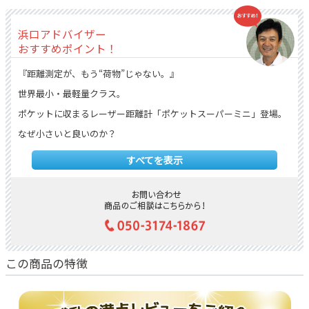
浜口アドバイザー
おすすめポイント！
『距離測定が、もう“荷物”じゃない。』
世界最小・最軽量クラス。
ポケットに収まるレーザー距離計「ポケットスーパーミニ」登場。
なぜ小さいと良いのか？
プレー中、何より邪魔なのは“手間と重さ”。このレンジファインダ
すべてを表示
ーは 横9.3cm×縦4.9cm・重さわずか118g。
「ポケットにすっと入る」だけで、使いたい時にすぐ出せる。
使うことが億劫じゃなくなる??それが最大のメリットです。
超小型でも“高性能”。むしろプロ志向。一瞬で測れる（操作性）
ターゲットを捉えると0.2秒で振動＋表示。ストレスゼロ。
この商品の特徴
ピン補足も早く、打つリズムを崩さない。
●ハッキリ見える（視認性）
視度調整リング搭載で、視力差にも対応。