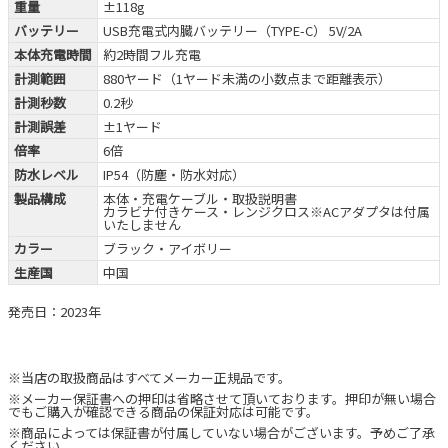
重量
±118g
バッテリー
USB充電式内臓バッテリー（TYPE-C） 5V/2A
本体充電時間
約2時間フル充電
計測範囲
880ヤード（1ヤード未満の小数点まで距離表示）
計測秒数
0.2秒
計測誤差
±1ヤード
倍率
6倍
防水レベル
IP54（防塵・防水対応）
製品構成
本体・充電ケーブル・取扱説明書
カラビナ付きケース・レンジクロス※ACアダプタは付属
いたしません
カラー
ブラック・アイボリー
生産国
中国
発売日：2023年
※当店の取扱商品はすべてメーカー正規品です。
※メーカー保証書への押印は省略させて頂いております。押印が無い場合
でもご購入が確認できる商品の保証対応は可能です。
※商品によっては保証書が付属していない場合がございます。予めご了承
ください。