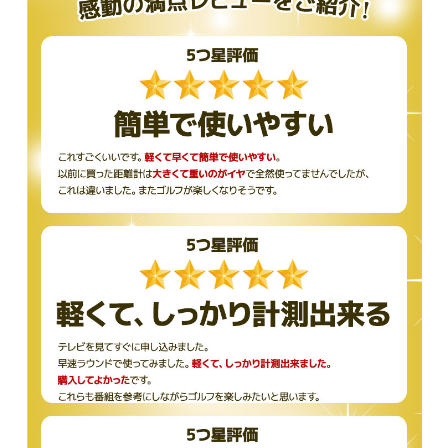
「ぼやける」がないから、年齢を問わず使える。
●かるい・はやい・カッコいい（機能美）
高低差モード、充電式、測定誤差±1y、最大880y対応。
スペックは上級者仕様。それでいて女性やシニアでも片手で扱える
設計。
●この機能でこの価格？（コスパ）
シンプルに、ありえないコスパ。レンジファインダーに数万円出し
ていた時代は終わりです。
●持ちたくなる（デザイン性）
手のひらに収まり、スッと抜ける流線形。まるで“道具”というよ
り“アクセサリー”。
こんな人に選ばれています
・ポーチやケースが邪魔で使わなくなった人
・手が小さい、荷物を減らしたい女性ゴルファー
・腰ポーチに無理なく入れたいシニアゴルファー
・贈り物に、気の利いた最新ガジェットを探している人
ゴルフだけじゃない