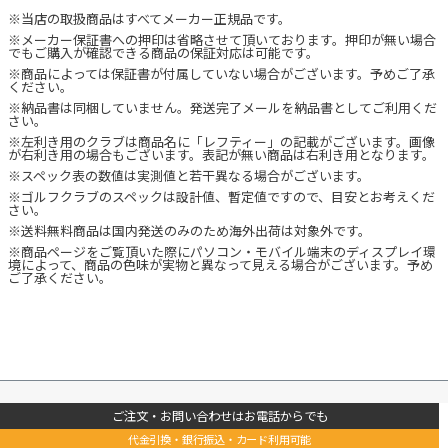
※当店の取扱商品はすべてメーカー正規品です。
※メーカー保証書への押印は省略させて頂いております。押印が無い場合
でもご購入が確認できる商品の保証対応は可能です。
※商品によっては保証書が付属していない場合がございます。予めご了承
ください。
※納品書は同梱していません。発送完了メールを納品書としてご利用くだ
さい。
※左利き用のクラブは商品名に「レフティー」の記載がございます。画像
が右利き用の場合もございます。表記が無い商品は右利き用となります。
※スペック表の数値は実測値と若干異なる場合がございます。
※ゴルフクラブのスペックは設計値、暫定値ですので、目安とお考えくだ
さい。
※送料無料商品は国内発送のみのため海外出荷は対象外です。
※商品ページをご覧頂いた際にパソコン・モバイル端末のディスプレイ環
境によって、商品の色味が実物と異なって見える場合がございます。予め
ご了承ください。
ご注文・お問い合わせはお電話からでも
代金引換・銀行振込・カード利用可能