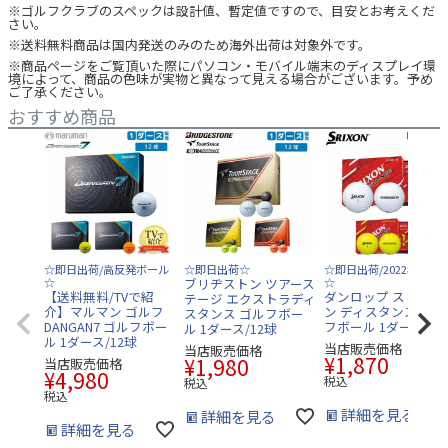
※ゴルフクラブのスペックは設計値、暫定値ですので、目安とお考えくだ
さい。
※送料無料商品は国内発送のみのため海外出荷は対象外です。
※商品ページをご覧頂いた際にパソコン・モバイル端末のディスプレイ環
境によって、商品の色味が実物と異なって見える場合がございます。予め
ご了承ください。
おすすめ商品
☆即日出荷/高反発ボール
☆即日出荷☆
☆即日出荷/2022年モデ
☆
ブリヂストン ツアース
☆
【送料無料/TVで紹
ダンロップ スリクソ
テージ エクストラディ
介】マルマン ゴルフ
ン ディスタンス9 ゴ
スタンス ゴルフボー
DANGAN7 ゴルフボー
フボール 1ダース/12
ル 1ダース/12球
ル 1ダース/12球
当店販売価格
当店販売価格
¥
1,870
¥
1,980
当店販売価格
¥
4,980
税込
税込
税込
詳細を見る
詳細を見る
詳細を見る