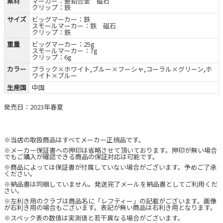
素材
マーカー：亜鉛合金 磁石
クリップ：鉄
サイズ
ビッグマーカー：鉄
スモールマーカー：鉄 磁石
クリップ：鉄
重量
ビッグマーカー：25g
スモールマーカー：7g
クリップ：6g
カラー
ブラック×ホワイト,ブルー×フーシャ,コーラル×グリーン,ホ
ワイト×ブルー
生産国
中国
発売日：2023年春夏
※当店の取扱商品はすべてメーカー正規品です。
※メーカー保証書への押印は省略させて頂いております。押印が無い場合
でもご購入が確認できる商品の保証対応は可能です。
※商品によっては保証書が付属していない場合がございます。予めご了承
ください。
※納品書は同梱していません。発送完了メールを納品書としてご利用くだ
さい。
※左利き用のクラブは商品名に「レフティー」の記載がございます。画像
が右利き用の場合もございます。表記が無い商品は右利き用となります。
※スペック表の数値は実測値と若干異なる場合がございます。