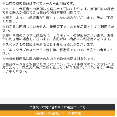
※当店の取扱商品はすべてメーカー正規品です。
※メーカー保証書への押印は省略させて頂いております。押印が無い場合
でもご購入が確認できる商品の保証対応は可能です。
※商品によっては保証書が付属していない場合がございます。予めご了承
ください。
※納品書は同梱していません。発送完了メールを納品書としてご利用くだ
さい。
※左利き用のクラブは商品名に「レフティー」の記載がございます。画像
が右利き用の場合もございます。表記が無い商品は右利き用となります。
※スペック表の数値は実測値と若干異なる場合がございます。
※ゴルフクラブのスペックは設計値、暫定値ですので、目安とお考えくだ
さい。
※送料無料商品は国内発送のみのため海外出荷は対象外です。
※商品ページをご覧頂いた際にパソコン・モバイル端末のディスプレイ環
境によって、商品の色味が実物と異なって見える場合がございます。予め
ご了承ください。
ご注文・お問い合わせはお電話からでも
代金引換・銀行振込・カード利用可能