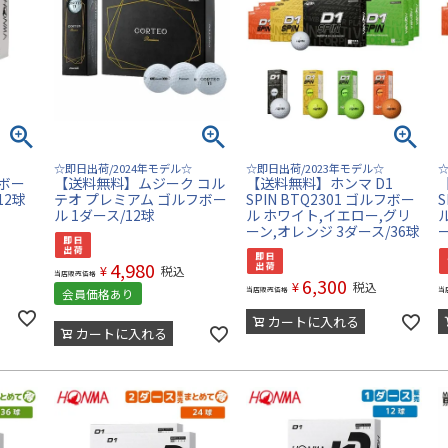
☆即日出荷/2024年モデル☆
☆即日出荷/2023年モデル☆
☆
フボー
【送料無料】ムジーク コル
【送料無料】ホンマ D1
12球
テオ プレミアム ゴルフボー
SPIN BTQ2301 ゴルフボー
S
ル 1ダース/12球
ル ホワイト,イエロー,グリ
ーン,オレンジ 3ダース/36球
4,980
¥
税込
当店販売価格
6,300
¥
税込
当店販売価格
当
会員価格あり
カートに入れる
カートに入れる