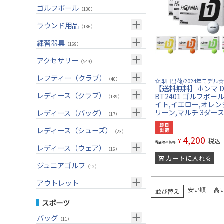
ユーティリティー(右用)
トートバッグ
（82）
（53）
トップス
ゴルフボール
（55）
（130）
アイアンセット(右用)
カートバッグ
（199）
（83）
ボトムス
（26）
ラウンド用品
（186）
アイアン単品(右用)
クラブケース
（83）
（33）
アウター
（17）
GPSナビ
練習器具
（33）
（169）
ウェッジ(右用)
（134）
インナー
（17）
距離測定器
パターマット
（59）
アクセサリー
（28）
（549）
パター(右用)
（214）
レインウェア
（11）
ティー
スイング練習器
（20）
ヘッドカバー
（114）
レフティー（クラブ）
（213）
（40）
☆即日出荷/2024年モデル☆
チッパー(右用)
（13）
ソックス
【送料無料】ホンマ D
（25）
ボールケース
（3）
シューズケース
クラブセット(左用)
（7）
レディース（クラブ）
（1）
BT2401 ゴルフボー
（139）
USモデル
（56）
イト,イエロー,オレン
グローブ
（45）
マーカー
（35）
トラベルケース
ドライバー(左用)
（20）
クラブセット(女性用)
（4）
レディース（バッグ）
（11）
リーン,マルチ 3ダース
（17）
カスタム
その他
（11）
グリーンフォーク
（4）
ポーチ
フェアウェイウッド(左用)
（12）
ドライバー(女性用)
（3）
キャディバッグ
（20）
レディース（シューズ）
（12）
（23）
4,200
ネームプレート
¥
税込
（6）
帽子
ユーティリティー(左用)
（72）
フェアウェイウッド(女性用)
当店販売価格
（2）
クラブケース
（28）
（2）
レディース（ウェア）
（16）
傘
（23）
カートに入れる
ベルト
アイアンセット(左用)
（32）
ユーティリティー(女性用)
（6）
（24）
トップス
ジュニアゴルフ
（5）
（12）
サングラス
アイアン単品(左用)
（73）
アイアンセット(女性用)
（3）
（17）
レインウェア
（4）
アウトレット
安い順
高
ネックレス
並び替え
ウェッジ(左用)
（31）
アイアン単品(女性用)
（7）
（14）
グローブ
（4）
クラブセット
スポーツ
その他
パター(左用)
（42）
ウェッジ(女性用)
（14）
（15）
その他
ドライバー
（2）
バッグ
（11）
シャフト