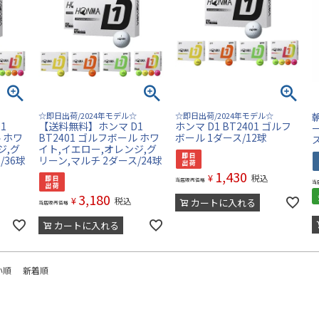
☆即日出荷/2024年モデル☆
☆即日出荷/2024年モデル☆
1
【送料無料】ホンマ D1
ホンマ D1 BT2401 ゴルフ
ル ホワ
BT2401 ゴルフボール ホワ
ボール 1ダース/12球
ジ,グ
イト,イエロー,オレンジ,グ
/36球
リーン,マルチ 2ダース/24球
1,430
¥
税込
当店販売価格
当
3,180
¥
税込
カートに入れる
当店販売価格
カートに入れる
い順
新着順