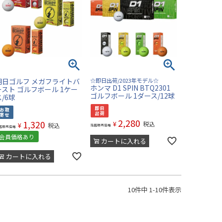
朝日ゴルフ メガフライトバ
☆即日出荷/2023年モデル☆
ホンマ D1 SPIN BTQ2301
ースト ゴルフボール 1ケー
ゴルフボール 1ダース/12球
ス/6球
2,280
1,320
¥
税込
¥
税込
当店販売価格
店販売価格
会員価格あり
カートに入れる
カートに入れる
10
件中
1
-
10
件表示