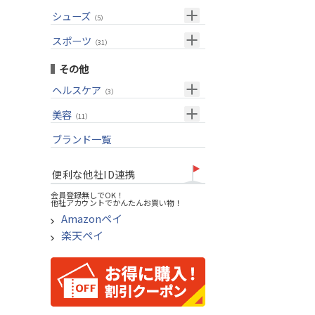
USモデル
（27）
パター(女性用)
（8）
フェアウェイウッド
メンズ
シューズ
（10）
（5）
グリップ
（20）
チッパー(女性用)
（2）
ユーティリティー
スーツケース
アクセサリー
（1）
スポーツ
（4）
（31）
USモデル
アイアンセット
（1）
メンズ
トレーニング
（1）
（14）
その他
アイアン単品
アウトドア
（6）
ヘルスケア
（3）
ウェッジ
アクセサリー
（11）
サポーター
美容
（2）
パター
（11）
UVケア
ブランド一覧
ゴルフバッグ
（11）
キャディバッグ
便利な他社ID連携
ゴルフシューズ
会員登録無しでOK！
他社アカウントでかんたんお買い物！
ウェア
Amazonペイ
その他
楽天ペイ