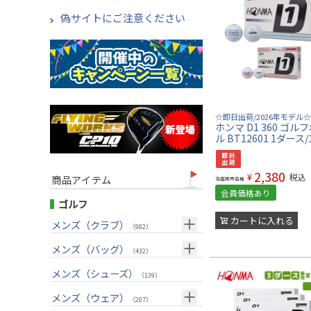
偽サイトにご注意ください
☆即日出荷/2026年モデル☆
ホンマ D1 360 ゴル
ル BT12601 1ダース/
2,380
¥
税込
商品アイテム
当店販売価格
会員価格あり
ゴルフ
カートに入れる
メンズ（クラブ）
（982）
クラブセット(右用)
メンズ（バッグ）
（24）
（432）
ドライバー(右用)
キャディバッグ
（125）
メンズ（シューズ）
（212）
（139）
フェアウェイウッド(右用)
ボストンバッグ
（98）
（50）
メンズ（ウェア）
（207）