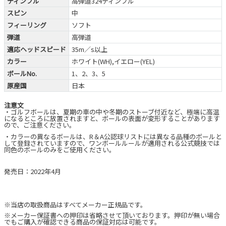
ディンプル
高弾道324ディンプル
スピン
中
フィーリング
ソフト
弾道
高弾道
適応ヘッドスピード
35m／s以上
カラー
ホワイト(WH),イエロー(YEL)
ボールNo.
1、2、3、5
原産国
日本
注意文
・ゴルフボールは、夏期の車の中や冬期のストーブ付近など、極端に高温
になるところに放置されますと、ボールの表面が変形することがあります
ので、ご注意ください。
・カラーの異なるボールは、R＆A公認球リストには異なる品種のボールと
して登録されていますので、ワンボールルールが適用される公式競技では
同色のボールのみをご使用ください。
発売日：2022年4月
※当店の取扱商品はすべてメーカー正規品です。
※メーカー保証書への押印は省略させて頂いております。押印が無い場合
でもご購入が確認できる商品の保証対応は可能です。