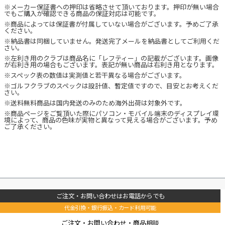
※メーカー保証書への押印は省略させて頂いております。押印が無い場合
でもご購入が確認できる商品の保証対応は可能です。
※商品によっては保証書が付属していない場合がございます。予めご了承
ください。
※納品書は同梱していません。発送完了メールを納品書としてご利用くだ
さい。
※左利き用のクラブは商品名に「レフティー」の記載がございます。画像
が右利き用の場合もございます。表記が無い商品は右利き用となります。
※スペック表の数値は実測値と若干異なる場合がございます。
※ゴルフクラブのスペックは設計値、暫定値ですので、目安とお考えくだ
さい。
※送料無料商品は国内発送のみのため海外出荷は対象外です。
※商品ページをご覧頂いた際にパソコン・モバイル端末のディスプレイ環
境によって、商品の色味が実物と異なって見える場合がございます。予め
ご了承ください。
ご注文・お問い合わせはお電話からでも
代金引換・銀行振込・カード利用可能
ご注文・お問い合わせ・商品相談