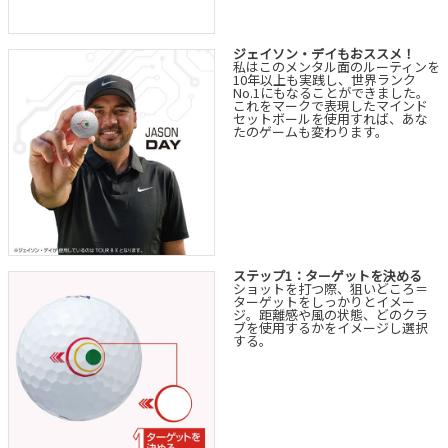
ジェイソン・デイもおススメ！
私はこのメンタル面のルーティンを
10年以上も実践し、世界ランク
No.1にもなることができました。
これをマークで表現したマインド
セットボールを使用すれば、あな
たのゲームも変わります。
ステップ1：ターゲットを決める
ショットを打つ際、狙いどころ＝
ターゲットをしっかりとイメー
ジ。距離感や風の状態、どのクラ
ブを使用するかをイメージし選択
する。