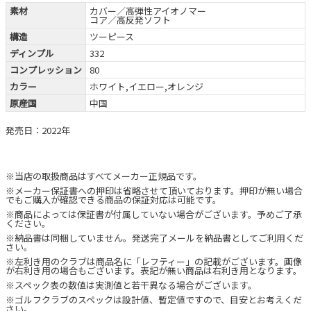
素材
カバー／高弾性アイオノマー
コア／高反発ソフト
構造
ツーピース
ディンプル
332
コンプレッション
80
カラー
ホワイト,イエロー,オレンジ
原産国
中国
発売日：2022年
※当店の取扱商品はすべてメーカー正規品です。
※メーカー保証書への押印は省略させて頂いております。押印が無い場合
でもご購入が確認できる商品の保証対応は可能です。
※商品によっては保証書が付属していない場合がございます。予めご了承
ください。
※納品書は同梱していません。発送完了メールを納品書としてご利用くだ
さい。
※左利き用のクラブは商品名に「レフティー」の記載がございます。画像
が右利き用の場合もございます。表記が無い商品は右利き用となります。
※スペック表の数値は実測値と若干異なる場合がございます。
※ゴルフクラブのスペックは設計値、暫定値ですので、目安とお考えくだ
さい。