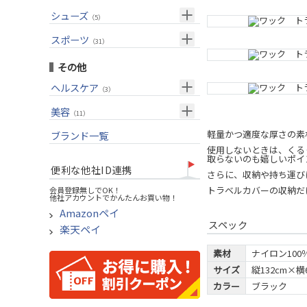
USモデル
（27）
パター(女性用)
（8）
フェアウェイウッド
メンズ
シューズ
（10）
（5）
グリップ
（20）
チッパー(女性用)
（2）
ユーティリティー
スーツケース
アクセサリー
（1）
スポーツ
（4）
（31）
USモデル
アイアンセット
（1）
メンズ
トレーニング
（1）
（14）
その他
アイアン単品
アウトドア
（6）
ヘルスケア
（3）
ウェッジ
アクセサリー
（11）
サポーター
美容
（2）
パター
（11）
UVケア
軽量かつ適度な厚さの素
ブランド一覧
ゴルフバッグ
（11）
使用しないときは、くる
キャディバッグ
取らないのも嬉しいポイ
便利な他社ID連携
さらに、収納や持ち運び
ゴルフシューズ
トラベルカバーの収納だ
会員登録無しでOK！
他社アカウントでかんたんお買い物！
ウェア
Amazonペイ
その他
スペック
楽天ペイ
素材
ナイロン100
サイズ
縦132cm×横
カラー
ブラック