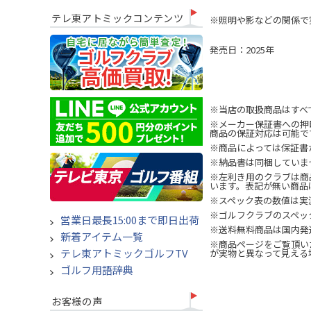
テレ東アトミックコンテンツ
※照明や影などの関係で
発売日：2025年
※当店の取扱商品はすべ
※メーカー保証書への押
商品の保証対応は可能で
※商品によっては保証書
※納品書は同梱していま
※左利き用のクラブは商
います。表記が無い商品
※スペック表の数値は実
※ゴルフクラブのスペッ
営業日最長15:00まで即日出荷
※送料無料商品は国内発
新着アイテム一覧
※商品ページをご覧頂い
テレ東アトミックゴルフTV
が実物と異なって見える
ゴルフ用語辞典
お客様の声