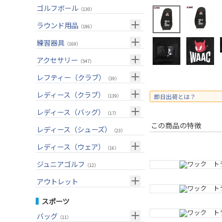
ユーティリティー(右用)
トートバッグ
（82）
（53）
トップス
ゴルフボール
（55）
（130）
アイアンセット(右用)
カートバッグ
（199）
（84）
ボトムス
（26）
ラウンド用品
（186）
アイアン単品(右用)
クラブケース
（83）
（33）
アウター
（17）
GPSナビ
練習器具
（33）
（169）
ウェッジ(右用)
（134）
インナー
（17）
距離測定器
パターマット
（59）
アクセサリー
（28）
（547）
パター(右用)
（214）
レインウェア
（11）
ティー
スイング練習器
（20）
ヘッドカバー
（114）
レフティー（クラブ）
（210）
（39）
チッパー(右用)
（13）
ソックス
（23）
ボールケース
（3）
シューズケース
クラブセット(左用)
（7）
レディース（クラブ）
（1）
（139）
即日出荷とは？
USモデル
（56）
グローブ
（45）
マーカー
（35）
トラベルケース
ドライバー(左用)
（21）
クラブセット(女性用)
（4）
レディース（バッグ）
（11）
（17）
カスタム
その他
（11）
グリーンフォーク
（4）
ポーチ
この商品の特徴
フェアウェイウッド(左用)
（12）
ドライバー(女性用)
（3）
キャディバッグ
（20）
レディース（シューズ）
（12）
（23）
ネームプレート
（6）
帽子
ユーティリティー(左用)
（72）
フェアウェイウッド(女性用)
（2）
クラブケース
（28）
（2）
レディース（ウェア）
（16）
傘
（23）
ベルト
アイアンセット(左用)
（32）
ユーティリティー(女性用)
（6）
（24）
トップス
ジュニアゴルフ
（5）
（12）
サングラス
アイアン単品(左用)
（73）
アイアンセット(女性用)
（3）
（17）
レインウェア
（4）
アウトレット
ネックレス
ウェッジ(左用)
（31）
アイアン単品(女性用)
（7）
（14）
グローブ
（4）
クラブセット
スポーツ
その他
パター(左用)
（42）
ウェッジ(女性用)
（13）
（15）
その他
ドライバー
（2）
バッグ
（11）
シャフト