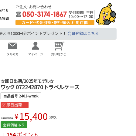
合わせ
る質問
る1000円分ポイントプレゼント！
会員登録はこちら
☆即日出荷/2025年モデル☆
ワック 072242870 トラベルケース
商品番号
2401-wmsk
15,400
¥
税込
当店販売価格
会員価格あり
[
154
ポイント ]