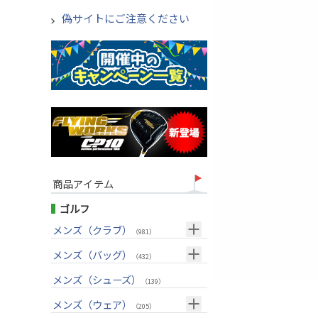
偽サイトにご注意ください
商品アイテム
ゴルフ
メンズ（クラブ）
（981）
クラブセット(右用)
メンズ（バッグ）
（24）
（432）
ドライバー(右用)
キャディバッグ
（125）
メンズ（シューズ）
（211）
（139）
フェアウェイウッド(右用)
ボストンバッグ
（97）
（50）
メンズ（ウェア）
（205）